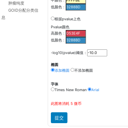
中颜色：
肿瘤纯度
低颜色：
GOID分配分类信
息
根据pvalue上色
Pvalue颜色
高颜色：
低颜色：
-log10(pvalue)阈值：
椭圆
添加椭圆
不添加椭圆
字体
Times New Roman
Arial
此图将消耗 5 微币