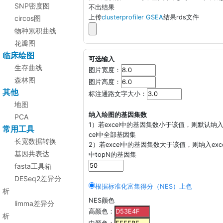
SNP密度图
不出结果
上传
clusterprofiler GSEA
结果rds文件
circos图
物种累积曲线
花瓣图
临床绘图
可选输入
生存曲线
图片宽度：
森林图
图片高度：
其他
标注通路文字大小：
地图
纳入绘图的基因集数
PCA
1）若excel中的基因集数小于该值，则默认纳入
常用工具
cel中全部基因集
长宽数据转换
2）若excel中的基因集数大于该值，则纳入exce
基因共表达
中topN的基因集
fasta工具箱
DESeq2差异分
根据标准化富集得分（NES）上色
析
NES颜色
limma差异分
高颜色：
析