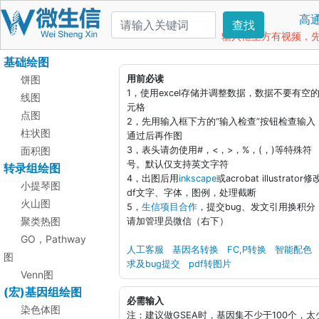
高
查找
输入框上方有视频，先看
基础绘图
饼图
用前必读
1，使用excel存储并调整数据，数据不要有空
线图
元格
点图
2，先用输入框下方的“输入检查”按钮检查输入
柱状图
通过后再作图
面积图
3，表头请勿使用#，<，>，%，(，)等特殊符
号。默认仅支持英文字符
转录组绘图
4，出图后用
inkscape
或acrobat illustrator修
小提琴图
df文字、字体，图例，处理截断
火山图
5，
生信项目合作
，提交bug、发文引用换积分
聚类热图
请加管理员微信（右下）
GO，Pathway
人工客服
基因名转换
FC,P转换
智能配色
图
求及bug提交
pdf转图片
Venn图
(宏)基因组绘图
必需输入
染色体图
注：建议做GSEA时，基因集不少于100个，太