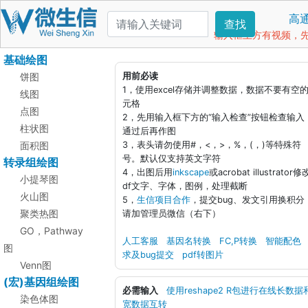
高
查找
输入框上方有视频，先看
基础绘图
饼图
用前必读
1，使用excel存储并调整数据，数据不要有空
线图
元格
点图
2，先用输入框下方的“输入检查”按钮检查输入
柱状图
通过后再作图
面积图
3，表头请勿使用#，<，>，%，(，)等特殊符
号。默认仅支持英文字符
转录组绘图
4，出图后用
inkscape
或acrobat illustrator修
小提琴图
df文字、字体，图例，处理截断
火山图
5，
生信项目合作
，提交bug、发文引用换积分
聚类热图
请加管理员微信（右下）
GO，Pathway
人工客服
基因名转换
FC,P转换
智能配色
图
求及bug提交
pdf转图片
Venn图
(宏)基因组绘图
必需输入
使用reshape2 R包进行在线长数据
染色体图
宽数据互转