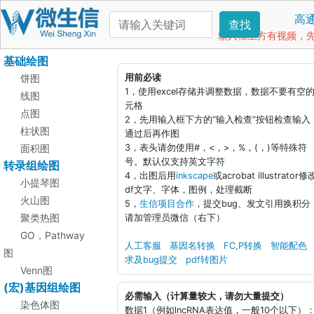
高
查找
输入框上方有视频，先看
基础绘图
饼图
用前必读
1，使用excel存储并调整数据，数据不要有空
线图
元格
点图
2，先用输入框下方的“输入检查”按钮检查输入
柱状图
通过后再作图
面积图
3，表头请勿使用#，<，>，%，(，)等特殊符
号。默认仅支持英文字符
转录组绘图
4，出图后用
inkscape
或acrobat illustrator修
小提琴图
df文字、字体，图例，处理截断
火山图
5，
生信项目合作
，提交bug、发文引用换积分
聚类热图
请加管理员微信（右下）
GO，Pathway
人工客服
基因名转换
FC,P转换
智能配色
图
求及bug提交
pdf转图片
Venn图
(宏)基因组绘图
必需输入（计算量较大，请勿大量提交）
染色体图
数据1（例如lncRNA表达值，一般10个以下）