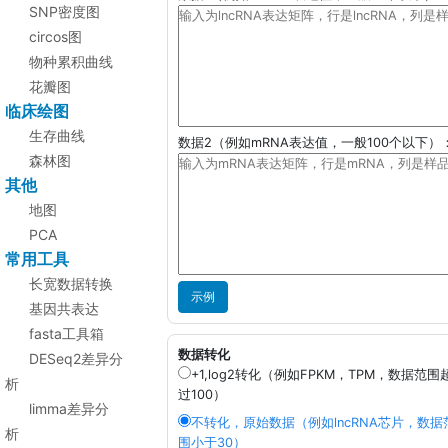
SNP密度图
circos图
物种累积曲线
花瓣图
临床绘图
生存曲线
数据2（例如mRNA表达值，一般100个以下）
森林图
其他
地图
PCA
常用工具
长宽数据转换
示例
基因共表达
fasta工具箱
数据转化
DESeq2差异分
+1,log2转化（例如FPKM，TPM，数据范围
析
过100）
limma差异分
不转化，原始数据（例如lncRNA芯片，数据
析
围小于30）