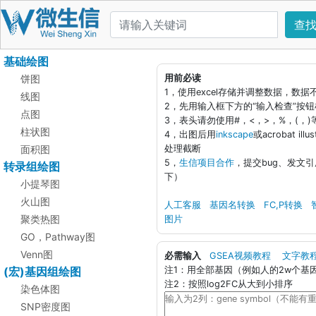
查
基础绘图
饼图
用前必读
1，使用excel存储并调整数据，数
线图
2，先用输入框下方的“输入检查”按
点图
3，表头请勿使用#，<，>，%，(，
柱状图
4，出图后用
inkscape
或acrobat i
面积图
处理截断
5，
生信项目合作
，提交bug、发文
转录组绘图
下）
小提琴图
火山图
人工客服
基因名转换
FC,P转换
聚类热图
图片
GO，Pathway图
Venn图
必需输入
GSEA视频教程
文字教
(宏)基因组绘图
注1：用全部基因（例如人的2w个基
注2：按照log2FC从大到小排序
染色体图
SNP密度图