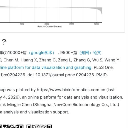
？
力10000+篇
（google学术）
，9500+篇
（知网）论文
D, Chen M, Huang X, Zhang G, Zeng L, Zhang G, Wu S, Wang Y.
line platform for data visualization and graphing
. PLoS One.
1):e0294236. doi: 10.1371/journal.pone.0294236. PMID:
ap was plotted by https://www.bioinformatics.com.cn (last
4, 2026), an online platform for data analysis and visualization.
ank Mingjie Chen (Shanghai NewCore Biotechnology Co., Ltd.)
a analysis and visualization support.