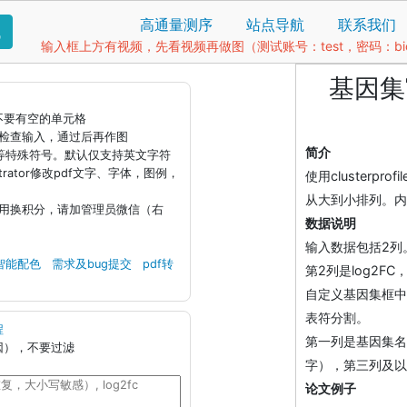
高通量测序
站点导航
联系我们
找
输入框上方有视频，先看视频再做图（测试账号：test，密码：bio1
基因集富
据不要有空的单元格
钮检查输入，通过后再作图
简介
)等特殊符号。默认仅支持英文字符
llustrator修改pdf文字、字体，图例，
使用clusterpr
从大到小排列。内
引用换积分，请加管理员微信（右
数据说明
输入数据包括2列。
智能配色
需求及bug提交
pdf转
第2列是log2
自定义基因集框中
表符分割。
程
第一列是基因集名
因），不要过滤
字），第三列及以
论文例子