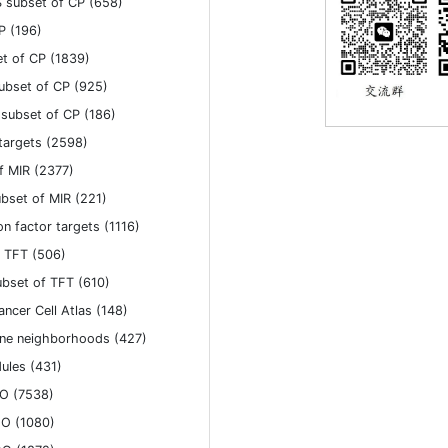
subset of CP (658)
P (196)
t of CP (1839)
bset of CP (925)
ubset of CP (186)
argets (2598)
 MIR (2377)
set of MIR (221)
n factor targets (1116)
 TFT (506)
set of TFT (610)
cer Cell Atlas (148)
ne neighborhoods (427)
ules (431)
O (7538)
GO (1080)