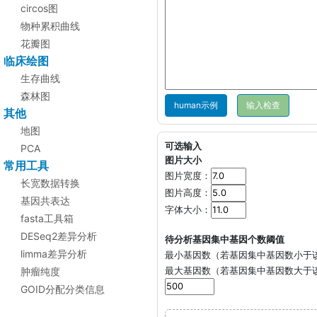
circos图
物种累积曲线
花瓣图
临床绘图
生存曲线
森林图
human示例
其他
地图
可选输入
PCA
图片大小
常用工具
图片宽度：
长宽数据转换
图片高度：
基因共表达
字体大小：
fasta工具箱
DESeq2差异分析
待分析基因集中基因个数阈值
limma差异分析
最小基因数（若基因集中基因数小于
肿瘤纯度
最大基因数（若基因集中基因数大于
GOID分配分类信息