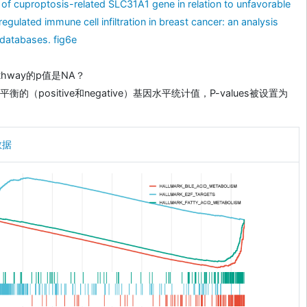
of cuproptosis-related SLC31A1 gene in relation to unfavorable
gulated immune cell infiltration in breast cancer: an analysis
databases. fig6e
thway的p值是NA？
的（positive和negative）基因水平统计值，P-values被设置为
数据