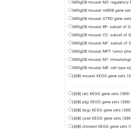
(MSigDB mouse) M3: regulatory t
(MSigDB mouse) miRDB gene set
(MSigDB mouse) GTRD gene sets
(MSigDB mouse) BP: subset of G
(MSigDB mouse) CC: subset of G
(MSigDB mouse) MF: subset of 
(MSigDB mouse) MPT: tumor phe
(MSigDB mouse) M7: immunologic
(MSigDB mouse) M8: cell type si
(自制 mouse) KEGG gene sets (3
(自制 rat) KEGG gene sets (366)
(自制 pig) KEGG gene sets (366)
(自制 dog) KEGG gene sets (366
(自制 cow) KEGG gene sets (366
(自制 chicken) KEGG gene sets (