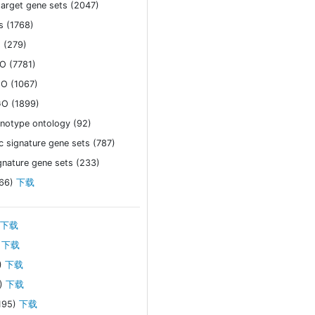
arget gene sets (2047)
s (1768)
 (279)
O (7781)
O (1067)
GO (1899)
notype ontology (92)
 signature gene sets (787)
gnature gene sets (233)
66)
下载
下载
下载
)
下载
)
下载
195)
下载