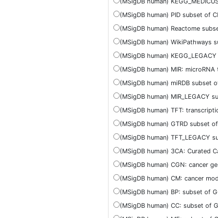
(MSigDB human) KEGG_MEDICUS 
(MSigDB human) PID subset of C
(MSigDB human) Reactome subse
(MSigDB human) WikiPathways su
(MSigDB human) KEGG_LEGACY s
(MSigDB human) MIR: microRNA t
(MSigDB human) miRDB subset of
(MSigDB human) MIR_LEGACY sub
(MSigDB human) TFT: transcriptio
(MSigDB human) GTRD subset of
(MSigDB human) TFT_LEGACY sub
(MSigDB human) 3CA: Curated Can
(MSigDB human) CGN: cancer ge
(MSigDB human) CM: cancer mod
(MSigDB human) BP: subset of G
(MSigDB human) CC: subset of 