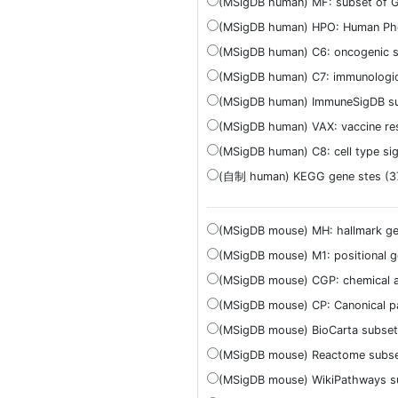
(MSigDB human) MF: subset of 
(MSigDB human) HPO: Human Phe
(MSigDB human) C6: oncogenic si
(MSigDB human) C7: immunologic 
(MSigDB human) ImmuneSigDB su
(MSigDB human) VAX: vaccine re
(MSigDB human) C8: cell type si
(自制 human) KEGG gene stes (3
(MSigDB mouse) MH: hallmark ge
(MSigDB mouse) M1: positional g
(MSigDB mouse) CGP: chemical an
(MSigDB mouse) CP: Canonical p
(MSigDB mouse) BioCarta subset
(MSigDB mouse) Reactome subse
(MSigDB mouse) WikiPathways su