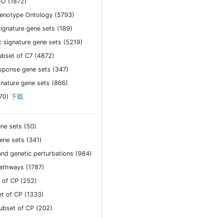
GO (1872)
notype Ontology (5793)
gnature gene sets (189)
signature gene sets (5219)
bset of C7 (4872)
sponse gene sets (347)
gnature gene sets (866)
70)
下载
ne sets (50)
ene sets (341)
d genetic perturbations (984)
athways (1787)
 of CP (252)
t of CP (1333)
bset of CP (202)