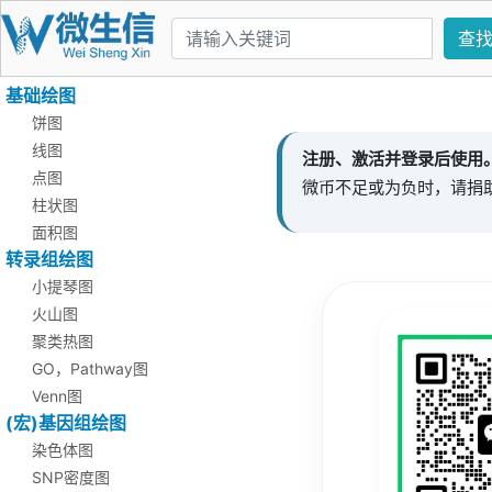
查
基础绘图
饼图
线图
注册、激活并登录后使用
点图
微币不足或为负时，请捐
柱状图
面积图
转录组绘图
小提琴图
火山图
聚类热图
GO，Pathway图
Venn图
(宏)基因组绘图
染色体图
SNP密度图