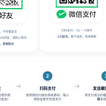
扫码支付，1元 = 13微币
，不用重复加
2元起充
，概不退款，感谢理解
及时回复，请耐心等待
，感谢配合
2
→
→
友
扫码支付
发送截
管理员微
使用微信扫描右侧收款码，输入
将支付成功的
重复加）
捐助金额并完成支付
箱
发