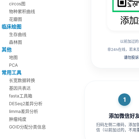
circos图
物种累积曲线
花瓣图
临床绘图
生存曲线
以前加过的
森林图
其他
非24h在线，若未
地图
请勿投诉
PCA
常用工具
长宽数据转换
基因共表达
fasta工具箱
1
DESeq2差异分析
limma差异分析
添加微信好
肿瘤纯度
扫码左侧二维码，添加
GOID分配分类信息
信（以前加过的，不用