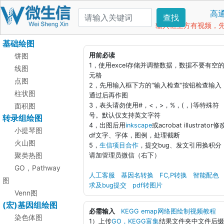
高
查找
输入框上方有视频，先看
基础绘图
饼图
用前必读
1，使用excel存储并调整数据，数据不要有空
线图
元格
点图
2，先用输入框下方的“输入检查”按钮检查输入
柱状图
通过后再作图
面积图
3，表头请勿使用#，<，>，%，(，)等特殊符
号。默认仅支持英文字符
转录组绘图
4，出图后用
inkscape
或acrobat illustrator修
小提琴图
df文字、字体，图例，处理截断
火山图
5，
生信项目合作
，提交bug、发文引用换积分
聚类热图
请加管理员微信（右下）
GO，Pathway
人工客服
基因名转换
FC,P转换
智能配色
图
求及bug提交
pdf转图片
Venn图
(宏)基因组绘图
必需输入
KEGG emap网络图绘制视频教程
染色体图
1）上传
GO，KEGG富集
结果文件夹中文件后缀