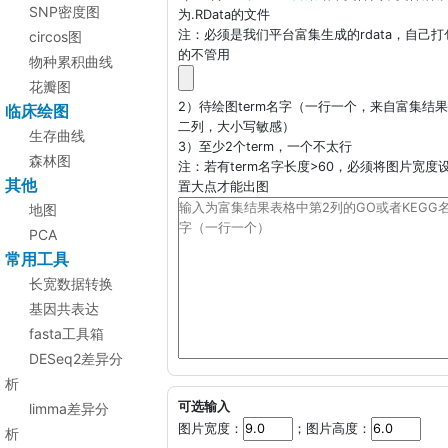
SNP密度图
为.RData的文件
注：必须是我们平台富集生成的rdata，自己打
circos图
的不管用
物种累积曲线
花瓣图
2）待绘图term名字（一行一个，来自富集结
临床绘图
二列，大小写敏感）
生存曲线
3）至少2个term，一个不太行
森林图
注：若有term名字长度>60，必须将图片宽度
其他
置大点才能出图
地图
PCA
常用工具
长宽数据转换
基因共表达
fasta工具箱
DESeq2差异分
析
可选输入
limma差异分
图片宽度：
；图片高度：
析