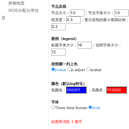
肿瘤纯度
节点及线
GOID分配分类信
节点大小：
；节点字体大小：
息
线宽度：
；显示连线的最小基因比例
图例（legend）
标题字体大小：
；说明字体大小：
按照哪一列上色
pvalue
p.adjust
qvalue
颜色（默认log转化）
低颜色：
；高颜色：
字体
Times New Roman
Arial
此图将消耗 3 微币