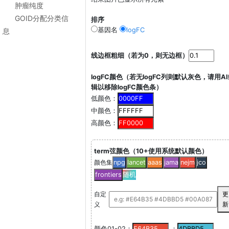
肿瘤纯度
GOID分配分类信
排序
基因名
logFC
息
线边框粗细（若为0，则无边框）
logFC颜色（若无logFC列则默认灰色，请用A
辑以移除logFC颜色条）
低颜色：
中颜色：
高颜色：
term弦颜色（10+使用系统默认颜色）
颜色集
npg
lancet
aaas
jama
nejm
jco
frontiers
随机
自定
更
义
新
颜色01-02：
；