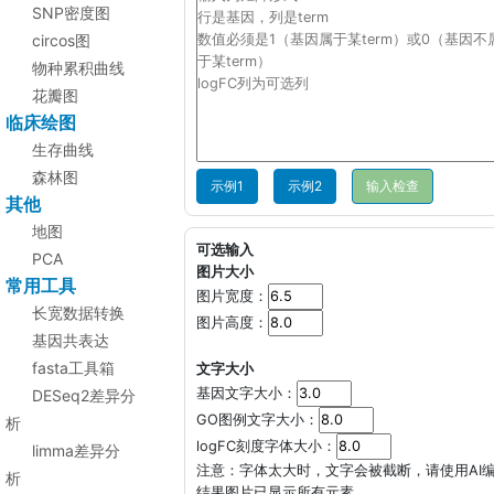
SNP密度图
circos图
物种累积曲线
花瓣图
临床绘图
生存曲线
森林图
示例1
示例2
其他
地图
可选输入
PCA
图片大小
常用工具
图片宽度：
长宽数据转换
图片高度：
基因共表达
fasta工具箱
文字大小
基因文字大小：
DESeq2差异分
GO图例文字大小：
析
logFC刻度字体大小：
limma差异分
注意：字体太大时，文字会被截断，请使用AI
析
结果图片已显示所有元素