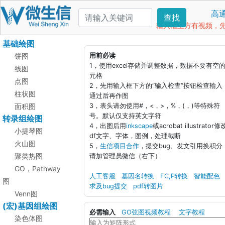
高
查找
输入框上方有视频，先看
基础绘图
饼图
用前必读
1，使用excel存储并调整数据，数据不要有空
线图
元格
点图
2，先用输入框下方的“输入检查”按钮检查输入
柱状图
通过后再作图
面积图
3，表头请勿使用#，<，>，%，(，)等特殊符
号。默认仅支持英文字符
转录组绘图
4，出图后用
inkscape
或acrobat illustrator修
小提琴图
df文字、字体，图例，处理截断
火山图
5，
生信项目合作
，提交bug、发文引用换积分
聚类热图
请加管理员微信（右下）
GO，Pathway
人工客服
基因名转换
FC,P转换
智能配色
图
求及bug提交
pdf转图片
Venn图
(宏)基因组绘图
必需输入
GO弦图视频教程
文字教程
染色体图