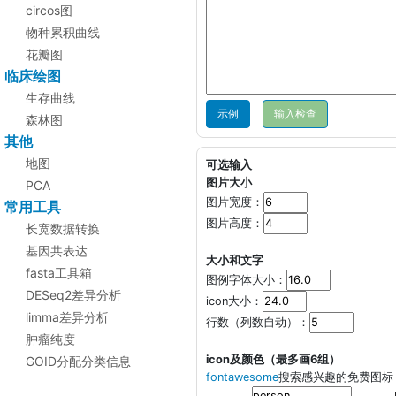
circos图
物种累积曲线
花瓣图
临床绘图
生存曲线
示例
森林图
其他
地图
可选输入
图片大小
PCA
图片宽度：
常用工具
图片高度：
长宽数据转换
基因共表达
大小和文字
fasta工具箱
图例字体大小：
DESeq2差异分析
icon大小：
limma差异分析
行数（列数自动）：
肿瘤纯度
icon及颜色（最多画6组）
GOID分配分类信息
fontawesome
搜索感兴趣的免费图标，