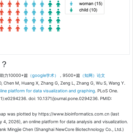
？
力10000+篇
（google学术）
，9500+篇
（知网）论文
D, Chen M, Huang X, Zhang G, Zeng L, Zhang G, Wu S, Wang Y.
line platform for data visualization and graphing
. PLoS One.
1):e0294236. doi: 10.1371/journal.pone.0294236. PMID:
ap was plotted by https://www.bioinformatics.com.cn (last
4, 2026), an online platform for data analysis and visualization.
ank Mingjie Chen (Shanghai NewCore Biotechnology Co., Ltd.)