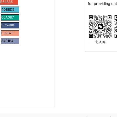
for providing dat
：
：
：
：
：