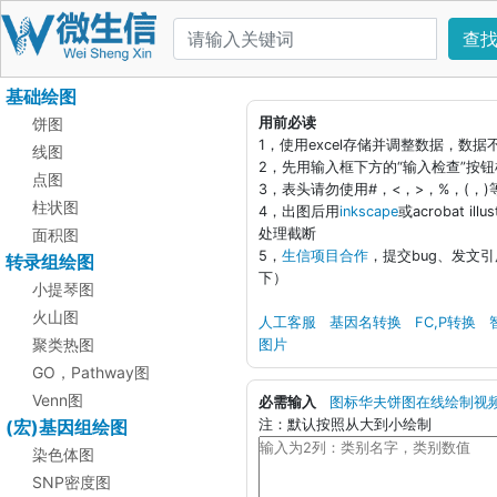
查
基础绘图
饼图
用前必读
1，使用excel存储并调整数据，数
线图
2，先用输入框下方的“输入检查”按
点图
3，表头请勿使用#，<，>，%，(，
柱状图
4，出图后用
inkscape
或acrobat i
面积图
处理截断
5，
生信项目合作
，提交bug、发文
转录组绘图
下）
小提琴图
火山图
人工客服
基因名转换
FC,P转换
聚类热图
图片
GO，Pathway图
Venn图
必需输入
图标华夫饼图在线绘制视
(宏)基因组绘图
注：默认按照从大到小绘制
染色体图
SNP密度图