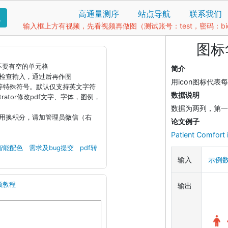
高通量测序
站点导航
联系我们
找
输入框上方有视频，先看视频再做图（测试账号：test，密码：bio1
图标华
据不要有空的单元格
简介
钮检查输入，通过后再作图
用icon图标代
)等特殊符号。默认仅支持英文字符
数据说明
llustrator修改pdf文字、字体，图例，
数据为两列，第一
引用换积分，请加管理员微信（右
论文例子
Patient Comfort
智能配色
需求及bug提交
pdf转
输入
示例
频教程
输出