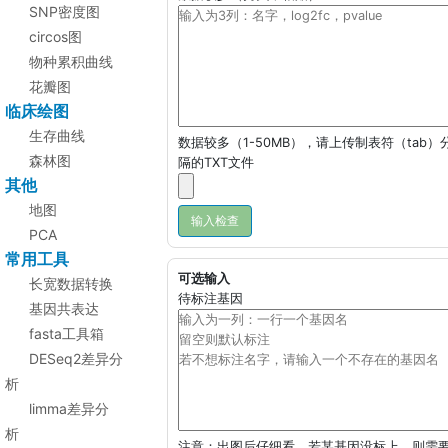
SNP密度图
circos图
物种累积曲线
花瓣图
临床绘图
生存曲线
数据较多（1-50MB），请上传制表符（tab）
森林图
隔的TXT文件
其他
地图
PCA
常用工具
可选输入
长宽数据转换
待标注基因
基因共表达
fasta工具箱
DESeq2差异分
析
limma差异分
析
注意：出图后仔细看，若某基因没标上，则需