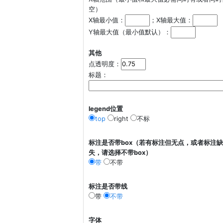
空）
X轴最小值：
；X轴最大值：
Y轴最大值（最小值默认）：
其他
点透明度：
标题：
legend位置
top
right
不标
标注是否带box（若有标注但无点，或者标注缺
失，请选择不带box）
带
不带
标注是否带线
带
不带
字体