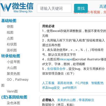
高
查找
输入框上方有视频，先看
基础绘图
饼图
用前必读
1，使用excel存储并调整数据，数据不要有空
线图
元格
点图
2，先用输入框下方的“输入检查”按钮检查输入
柱状图
通过后再作图
面积图
3，表头请勿使用#，<，>，%，(，)等特殊符
号。默认仅支持英文字符
转录组绘图
4，出图后用
inkscape
或acrobat illustrator修
小提琴图
df文字、字体，图例，处理截断
火山图
5，
生信项目合作
，提交bug、发文引用换积分
聚类热图
请加管理员微信（右下）
GO，Pathway
人工客服
基因名转换
FC,P转换
智能配色
图
求及bug提交
pdf转图片
Venn图
(宏)基因组绘图
必需输入
美美的火山图，带基因标注
染色体图
数据较少（拷贝，粘贴）