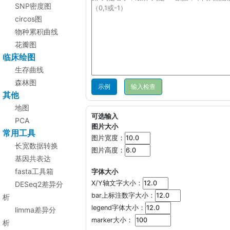
SNP密度图
circos图
物种累积曲线
花瓣图
临床绘图
生存曲线
森林图
示例
其他
地图
可选输入
PCA
图片大小
常用工具
图片宽度：
长宽数据转换
图片高度：
基因共表达
fasta工具箱
字体大小
X/Y轴文字大小：
DESeq2差异分
bar上标注数字大小：
析
legend字体大小：
limma差异分
marker大小：
析