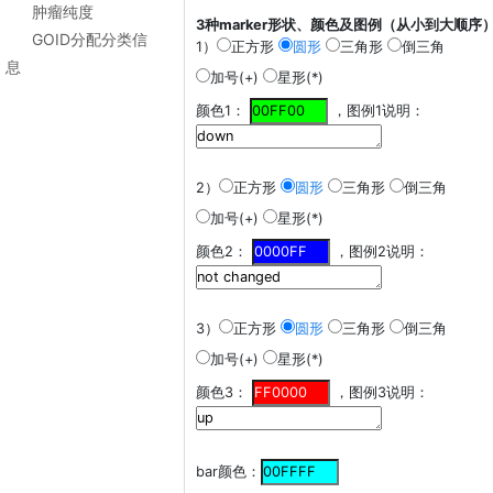
肿瘤纯度
3种marker形状、颜色及图例（从小到大顺序
GOID分配分类信
1）
正方形
圆形
三角形
倒三角
息
加号(+)
星形(*)
颜色1：
，图例1说明：
2）
正方形
圆形
三角形
倒三角
加号(+)
星形(*)
颜色2：
，图例2说明：
3）
正方形
圆形
三角形
倒三角
加号(+)
星形(*)
颜色3：
，图例3说明：
bar颜色：