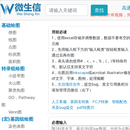
高
查找
输入框上方有视频，先看
基础绘图
饼图
用前必读
1，使用excel存储并调整数据，数据不要有空
线图
元格
点图
2，先用输入框下方的“输入检查”按钮检查输入
柱状图
通过后再作图
面积图
3，表头请勿使用#，<，>，%，(，)等特殊符
号。默认仅支持英文字符
转录组绘图
4，出图后用
inkscape
或acrobat illustrator修
小提琴图
df文字、字体，图例，处理截断
火山图
5，
生信项目合作
，提交bug、发文引用换积分
聚类热图
请加管理员微信（右下）
GO，Pathway
人工客服
基因名转换
FC,P转换
智能配色
图
求及bug提交
pdf转图片
Venn图
(宏)基因组绘图
必需输入
染色体图