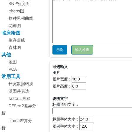
SNP密度图
circos图
物种累积曲线
花瓣图
临床绘图
生存曲线
森林图
示例
其他
地图
可选输入
PCA
图片
常用工具
图片宽度：
长宽数据转换
图片高度：
基因共表达
fasta工具箱
说明文字
标题说明文字：
DESeq2差异分
析
标题字体大小：
limma差异分
图例字体大小：
析