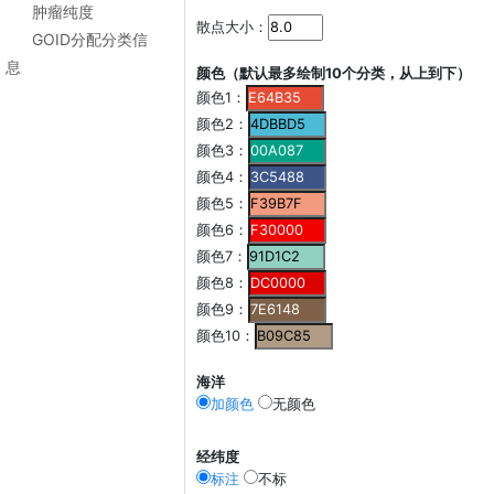
肿瘤纯度
散点大小：
GOID分配分类信
息
颜色（默认最多绘制10个分类，从上到下）
颜色1：
颜色2：
颜色3：
颜色4：
颜色5：
颜色6：
颜色7：
颜色8：
颜色9：
颜色10：
海洋
加颜色
无颜色
经纬度
标注
不标