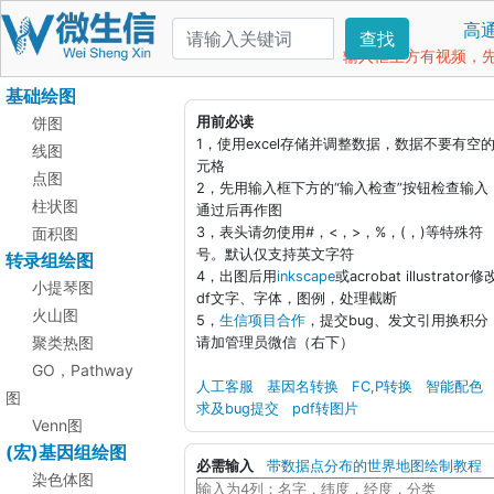
高
查找
输入框上方有视频，先看
基础绘图
饼图
用前必读
1，使用excel存储并调整数据，数据不要有空
线图
元格
点图
2，先用输入框下方的“输入检查”按钮检查输入
柱状图
通过后再作图
面积图
3，表头请勿使用#，<，>，%，(，)等特殊符
号。默认仅支持英文字符
转录组绘图
4，出图后用
inkscape
或acrobat illustrator修
小提琴图
df文字、字体，图例，处理截断
火山图
5，
生信项目合作
，提交bug、发文引用换积分
聚类热图
请加管理员微信（右下）
GO，Pathway
人工客服
基因名转换
FC,P转换
智能配色
图
求及bug提交
pdf转图片
Venn图
(宏)基因组绘图
必需输入
带数据点分布的世界地图绘制教程
染色体图