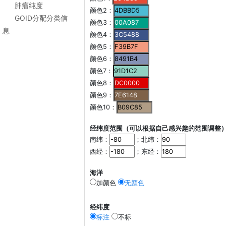
肿瘤纯度
颜色2：
GOID分配分类信
颜色3：
息
颜色4：
颜色5：
颜色6：
颜色7：
颜色8：
颜色9：
颜色10：
经纬度范围（可以根据自己感兴趣的范围调整
南纬：
；北纬：
西经：
；东经：
海洋
加颜色
无颜色
经纬度
标注
不标