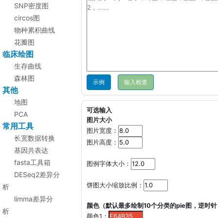
SNP密度图
circos图
物种累积曲线
花瓣图
临床绘图
生存曲线
森林图
示例
其他
地图
可选输入
PCA
图片大小
常用工具
图片宽度：
长宽数据转换
图片高度：
基因共表达
fasta工具箱
图例字体大小：
DESeq2差异分
饼图大小缩放比例：
析
limma差异分
颜色（默认最多绘制10个分类的pie图，逆时针
析
颜色1：