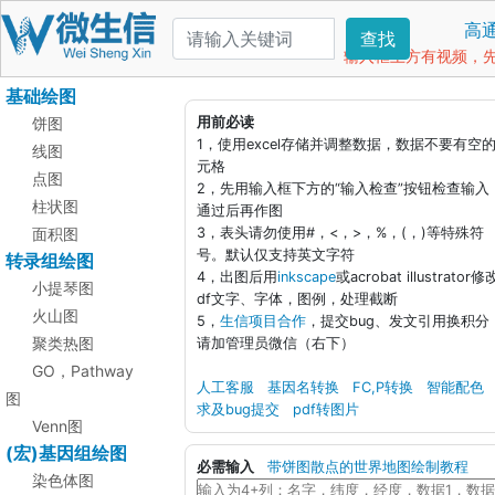
高
查找
输入框上方有视频，先看
基础绘图
饼图
用前必读
1，使用excel存储并调整数据，数据不要有空
线图
元格
点图
2，先用输入框下方的“输入检查”按钮检查输入
柱状图
通过后再作图
面积图
3，表头请勿使用#，<，>，%，(，)等特殊符
号。默认仅支持英文字符
转录组绘图
4，出图后用
inkscape
或acrobat illustrator修
小提琴图
df文字、字体，图例，处理截断
火山图
5，
生信项目合作
，提交bug、发文引用换积分
聚类热图
请加管理员微信（右下）
GO，Pathway
人工客服
基因名转换
FC,P转换
智能配色
图
求及bug提交
pdf转图片
Venn图
(宏)基因组绘图
必需输入
带饼图散点的世界地图绘制教程
染色体图