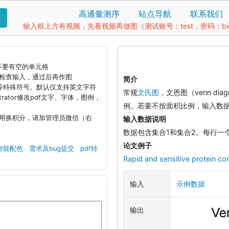
高通量测序
站点导航
联系我们
找
输入框上方有视频，先看视频再做图（测试账号：test，密码：bio1
据不要有空的单元格
钮检查输入，通过后再作图
简介
)等特殊符号。默认仅支持英文字符
常规
文氏图
，文恩图（venn d
llustrator修改pdf文字、字体，图例，
例。若要不按面积比例，输入数据
引用换积分，请加管理员微信（右
输入数据说明
数据包含集合1和集合2。每行一
论文例子
智能配色
需求及bug提交
pdf转
Rapid and sensitive protein c
输入
示例数据
输出