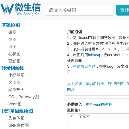
查
基础绘图
饼图
用前必读
1，使用excel存储并调整数据，数
线图
2，先用输入框下方的“输入检查”按
点图
3，表头请勿使用#，<，>，%，(，
柱状图
4，出图后用
inkscape
或acrobat i
面积图
处理截断
5，
生信项目合作
，提交bug、发文
转录组绘图
下）
小提琴图
火山图
人工客服
基因名转换
FC,P转换
聚类热图
图片
GO，Pathway图
Venn图
必需输入
垂直venn图教程
(宏)基因组绘图
数据集1
染色体图
SNP密度图