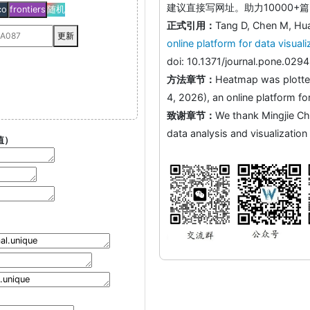
建议直接写网址。助力10000+篇
co
frontiers
随机
正式引用：
Tang D, Chen M, Hu
更新
online platform for data visual
doi: 10.1371/journal.pone.02
方法章节：
Heatmap was plotte
4, 2026), an online platform for
致谢章节：
We thank Mingjie Ch
data analysis and visualization
值）