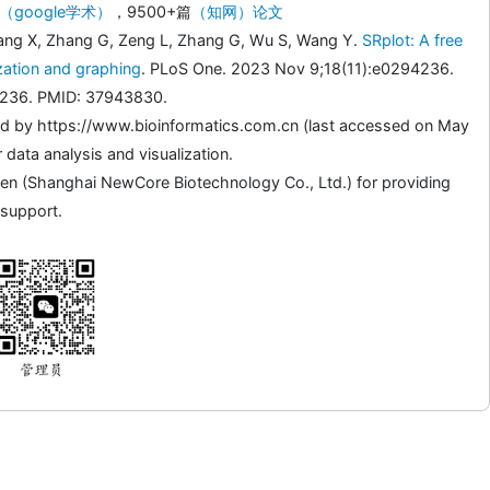
（google学术）
，9500+篇
（知网）论文
ang X, Zhang G, Zeng L, Zhang G, Wu S, Wang Y.
SRplot: A free
ization and graphing
. PLoS One. 2023 Nov 9;18(11):e0294236.
94236. PMID: 37943830.
d by https://www.bioinformatics.com.cn (last accessed on May
 data analysis and visualization.
en (Shanghai NewCore Biotechnology Co., Ltd.) for providing
 support.