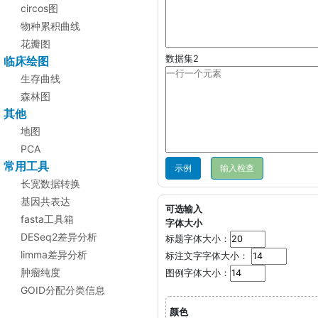
circos图
物种累积曲线
花瓣图
数据集2
临床绘图
生存曲线
森林图
其他
地图
PCA
常用工具
示例
长宽数据转换
基因共表达
可选输入
fasta工具箱
字体大小
DESeq2差异分析
标题字体大小：
limma差异分析
标注文字字体大小：
肿瘤纯度
图例字体大小：
GOID分配分类信息
颜色