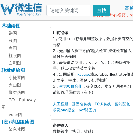
高
查找
输入框上方有视频，先看
基础绘图
饼图
用前必读
1，使用excel存储并调整数据，数据不要有空
线图
元格
点图
2，先用输入框下方的“输入检查”按钮检查输入
柱状图
通过后再作图
面积图
3，表头请勿使用#，<，>，%，(，)等特殊符
号。默认仅支持英文字符
转录组绘图
4，出图后用
inkscape
或acrobat illustrator修
小提琴图
df文字、字体，图例，处理截断
火山图
5，
生信项目合作
，提交bug、发文引用换积分
聚类热图
请加管理员微信（右下）
GO，Pathway
人工客服
基因名转换
FC,P转换
智能配色
图
求及bug提交
pdf转图片
Venn图
(宏)基因组绘图
必需输入
染色体图
数据较少（拷贝，粘贴）