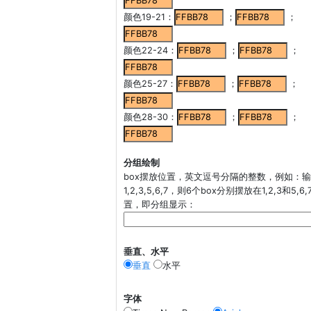
颜色19-21：
；
；
颜色22-24：
；
；
颜色25-27：
；
；
颜色28-30：
；
；
分组绘制
box摆放位置，英文逗号分隔的整数，例如：
1,2,3,5,6,7，则6个box分别摆放在1,2,3和5,6,
置，即分组显示：
垂直、水平
垂直
水平
字体