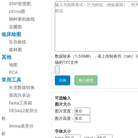
SNP密度图
circos图
物种累积曲线
花瓣图
临床绘图
生存曲线
森林图
其他
数据较多（1-50MB），请上传制表符（tab）
隔的TXT文件
地图
PCA
常用工具
示例
长宽数据转换
基因共表达
可选输入
fasta工具箱
图片大小
DESeq2差异分
图片宽度：
析
图片高度：
limma差异分
字体大小
析