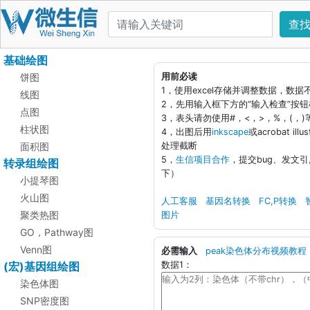
查
基础绘图
饼图
用前必读
1，使用excel存储并调整数据，数
线图
2，先用输入框下方的“输入检查”按
点图
3，表头请勿使用#，<，>，%，(，
柱状图
4，出图后用
inkscape
或acrobat i
面积图
处理截断
5，
生信项目合作
，提交bug、发文
转录组绘图
下）
小提琴图
火山图
人工客服
基因名转换
FC,P转换
聚类热图
图片
GO，Pathway图
Venn图
必需输入
peak染色体分布视频教程
(宏)基因组绘图
数据1：
染色体图
SNP密度图