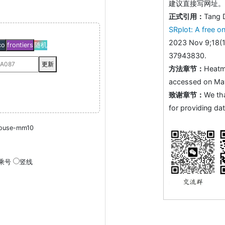
建议直接写网址。助
正式引用：
Tang 
SRplot: A free on
2023 Nov 9;18(1
co
frontiers
随机
37943830.
更新
方法章节：
Heatm
accessed on May 
致谢章节：
We th
for providing dat
ouse-mm10
乘号
竖线