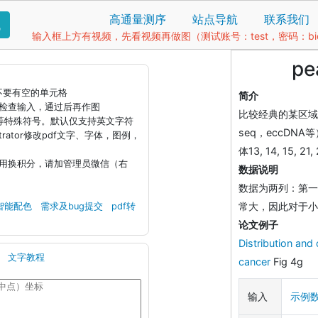
高通量测序
站点导航
联系我们
找
输入框上方有视频，先看视频再做图（测试账号：test，密码：bio1
p
据不要有空的单元格
简介
钮检查输入，通过后再作图
比较经典的某区域
)等特殊符号。默认仅支持英文字符
seq，eccD
llustrator修改pdf文字、字体，图例，
体13, 14, 15
引用换积分，请加管理员微信（右
数据说明
数据为两列：第一
常大，因此对于小
智能配色
需求及bug提交
pdf转
论文例子
Distribution and
文字教程
cancer
Fig 4g
输入
示例