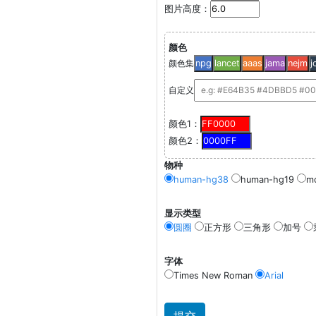
图片高度：
颜色
颜色集
npg
lancet
aaas
jama
nejm
j
自定义
颜色1：
颜色2：
物种
human-hg38
human-hg19
m
显示类型
圆圈
正方形
三角形
加号
字体
Times New Roman
Arial