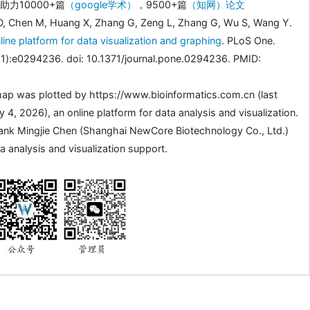
力10000+篇
（google学术）
，9500+篇
（知网）论文
D, Chen M, Huang X, Zhang G, Zeng L, Zhang G, Wu S, Wang Y.
line platform for data visualization and graphing
. PLoS One.
1):e0294236. doi: 10.1371/journal.pone.0294236. PMID:
ap was plotted by https://www.bioinformatics.com.cn (last
4, 2026), an online platform for data analysis and visualization.
ank Mingjie Chen (Shanghai NewCore Biotechnology Co., Ltd.)
a analysis and visualization support.