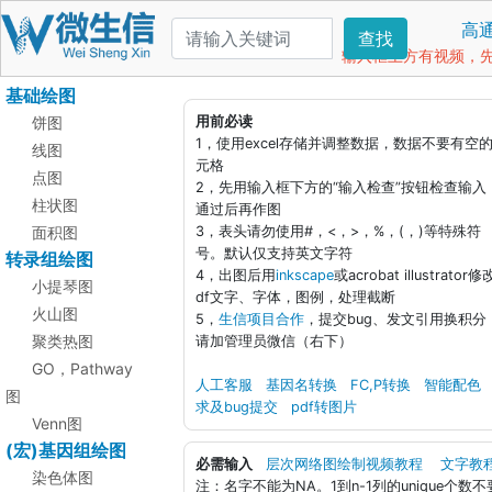
高
查找
输入框上方有视频，先看
基础绘图
饼图
用前必读
1，使用excel存储并调整数据，数据不要有空
线图
元格
点图
2，先用输入框下方的“输入检查”按钮检查输入
柱状图
通过后再作图
面积图
3，表头请勿使用#，<，>，%，(，)等特殊符
号。默认仅支持英文字符
转录组绘图
4，出图后用
inkscape
或acrobat illustrator修
小提琴图
df文字、字体，图例，处理截断
火山图
5，
生信项目合作
，提交bug、发文引用换积分
聚类热图
请加管理员微信（右下）
GO，Pathway
人工客服
基因名转换
FC,P转换
智能配色
图
求及bug提交
pdf转图片
Venn图
(宏)基因组绘图
必需输入
层次网络图绘制视频教程
文字教
染色体图
注：名字不能为NA。1到n-1列的unique个数不