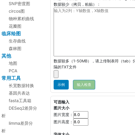
SNP密度图
数据较少（拷贝，粘贴）：
circos图
物种累积曲线
花瓣图
临床绘图
生存曲线
森林图
其他
数据较多（1-50MB），请上传制表符（tab）
地图
隔的TXT文件
PCA
常用工具
示例
长宽数据转换
基因共表达
fasta工具箱
可选输入
DESeq2差异分
图片大小
图片宽度：
析
图片高度：
limma差异分
析
字体大小