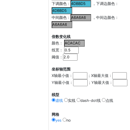
下调颜色：
，下调边颜色：
中间颜色：
，中间边颜色：
倍数变化线
颜色：
线宽：
阈值：
坐标轴范围
X轴最小值：
；X轴最大值：
Y轴最小值：
；Y轴最大值：
线型
虚线
实线
dash-dot线
点线
网格
yes
no