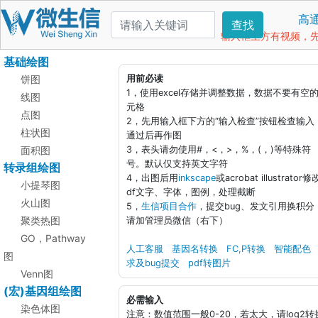
高
查找
输入框上方有视频，先看
基础绘图
饼图
用前必读
1，使用excel存储并调整数据，数据不要有空
线图
元格
点图
2，先用输入框下方的“输入检查”按钮检查输入
柱状图
通过后再作图
面积图
3，表头请勿使用#，<，>，%，(，)等特殊符
号。默认仅支持英文字符
转录组绘图
4，出图后用
inkscape
或acrobat illustrator修
小提琴图
df文字、字体，图例，处理截断
火山图
5，
生信项目合作
，提交bug、发文引用换积分
聚类热图
请加管理员微信（右下）
GO，Pathway
人工客服
基因名转换
FC,P转换
智能配色
图
求及bug提交
pdf转图片
Venn图
(宏)基因组绘图
必需输入
染色体图
注意：数值范围一般0-20，若太大，请log2转