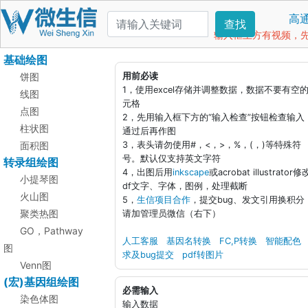
高
查找
输入框上方有视频，先看
基础绘图
饼图
用前必读
1，使用excel存储并调整数据，数据不要有空
线图
元格
点图
2，先用输入框下方的“输入检查”按钮检查输入
柱状图
通过后再作图
面积图
3，表头请勿使用#，<，>，%，(，)等特殊符
号。默认仅支持英文字符
转录组绘图
4，出图后用
inkscape
或acrobat illustrator修
小提琴图
df文字、字体，图例，处理截断
火山图
5，
生信项目合作
，提交bug、发文引用换积分
聚类热图
请加管理员微信（右下）
GO，Pathway
人工客服
基因名转换
FC,P转换
智能配色
图
求及bug提交
pdf转图片
Venn图
(宏)基因组绘图
必需输入
染色体图
输入数据