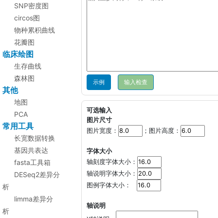
SNP密度图
circos图
物种累积曲线
花瓣图
临床绘图
生存曲线
森林图
示例
其他
地图
可选输入
PCA
图片尺寸
常用工具
图片宽度：
；图片高度：
长宽数据转换
基因共表达
字体大小
fasta工具箱
轴刻度字体大小：
轴说明字体大小：
DESeq2差异分
图例字体大小：
析
limma差异分
轴说明
析