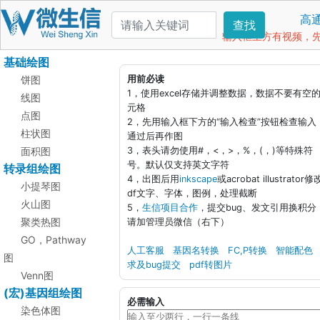
高
查找
输入框上方有视频，先看
基础绘图
饼图
用前必读
1，使用excel存储并调整数据，数据不要有空
线图
元格
点图
2，先用输入框下方的“输入检查”按钮检查输入
柱状图
通过后再作图
面积图
3，表头请勿使用#，<，>，%，(，)等特殊符
号。默认仅支持英文字符
转录组绘图
4，出图后用
inkscape
或acrobat illustrator修
小提琴图
df文字、字体，图例，处理截断
火山图
5，
生信项目合作
，提交bug、发文引用换积分
聚类热图
请加管理员微信（右下）
GO，Pathway
人工客服
基因名转换
FC,P转换
智能配色
图
求及bug提交
pdf转图片
Venn图
(宏)基因组绘图
必需输入
染色体图