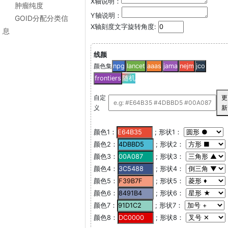
X轴说明：
肿瘤纯度
Y轴说明：
GOID分配分类信
X轴刻度文字旋转角度:
息
线颜
颜色集
npg
lancet
aaas
jama
nejm
jco
frontiers
随机
自定
更
义
新
颜色1：
; 形状1：
颜色2：
; 形状2：
颜色3：
; 形状3：
颜色4：
; 形状4：
颜色5：
; 形状5：
颜色6：
; 形状6：
颜色7：
; 形状7：
颜色8：
; 形状8：