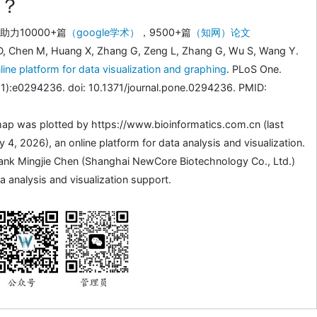
？
力10000+篇
（google学术）
，9500+篇
（知网）论文
D, Chen M, Huang X, Zhang G, Zeng L, Zhang G, Wu S, Wang Y.
line platform for data visualization and graphing
. PLoS One.
1):e0294236. doi: 10.1371/journal.pone.0294236. PMID:
ap was plotted by https://www.bioinformatics.com.cn (last
4, 2026), an online platform for data analysis and visualization.
ank Mingjie Chen (Shanghai NewCore Biotechnology Co., Ltd.)
a analysis and visualization support.