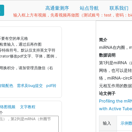
高通量测序
站点导航
联系我们
找
输入框上方有视频，先看视频再做图（测试账号：test，密码：bio1
据不要有空的单元格
简介
钮检查输入，通过后再作图
miRNA在内圈，m
)等特殊符号。默认仅支持英文字符
数据说明
llustrator修改pdf文字、字体，图例，
第1列是miRNA
引用换积分，请加管理员微信（右
网络，也可以是转录因
络，miRNA-ci
元相互作用的数据
智能配色
需求及bug提交
pdf转
论文例子
Profiling the mR
网络图视频
文字教程
with Active Tube
个
输入
示例