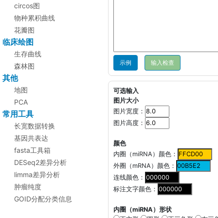
circos图
物种累积曲线
花瓣图
临床绘图
生存曲线
示例
森林图
其他
地图
可选输入
图片大小
PCA
图片宽度：
常用工具
图片高度：
长宽数据转换
基因共表达
颜色
fasta工具箱
内圈（miRNA）颜色：
DESeq2差异分析
外圈（mRNA）颜色：
limma差异分析
连线颜色：
肿瘤纯度
标注文字颜色：
GOID分配分类信息
内圈（miRNA）形状