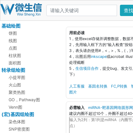
查
基础绘图
饼图
用前必读
1，使用excel存储并调整数据，数
线图
2，先用输入框下方的“输入检查”按
点图
3，表头请勿使用#，<，>，%，(，
柱状图
4，出图后用
inkscape
或acrobat i
面积图
处理截断
5，
生信项目合作
，提交bug、发文
转录组绘图
下）
小提琴图
火山图
人工客服
基因名转换
FC,P转换
聚类热图
图片
GO，Pathway图
Venn图
必需输入
miRNA-靶基因网络圆形
(宏)基因组绘图
建议内圈不超过10个，外圈不超过40
染色体图
SNP密度图