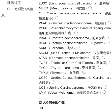
肿瘤纯度
LUSC（Lung squamous cell carcinoma，肺鳞癌
MESO（Mesothelioma，间皮瘤）
GOID分配分类信
OV（Ovarian serous cystadenocarcinoma，
息
性囊腺癌）
PAAD（Pancreatic adenocarcinoma，胰腺癌）
PCPG（Pheochromocytoma and Paraganglio
铬细胞瘤和副神经节瘤）
PRAD（Prostate adenocarcinoma，前列腺癌）
READ（Rectum adenocarcinoma，直肠腺癌）
SARC（Sarcoma，肉瘤）
SKCM（Skin Cutaneous Melanoma，皮肤黑色
STAD（Stomach adenocarcinoma，胃癌）
TGCT（Testicular Germ Cell Tumors，睾丸癌）
THCA（Thyroid carcinoma，甲状腺癌）
THYM（Thymoma，胸腺癌）
UCEC（Uterine Corpus Endometrial Carcino
内膜癌）
UCS（Uterine Carcinosarcoma，子宫肉瘤）
UVM（Uveal Melanoma，葡萄膜黑色素瘤）
默认绘制基因个数