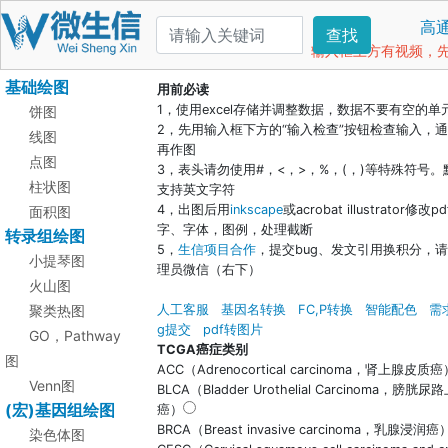
高
查找
输入框上方有视频，先看
基础绘图
用前必读
1，使用excel存储并调整数据，数据不要有空的单
饼图
2，先用输入框下方的“输入检查”按钮检查输入，
线图
再作图
点图
3，表头请勿使用#，<，>，%，(，)等特殊符号。
柱状图
支持英文字符
4，出图后用
inkscape
或acrobat illustrator修改p
面积图
字、字体，图例，处理截断
转录组绘图
5，
生信项目合作
，提交bug、发文引用换积分，
小提琴图
理员微信（右下）
火山图
聚类热图
人工客服
基因名转换
FC,P转换
智能配色
需
g提交
pdf转图片
GO，Pathway
TCGA癌症类别
图
ACC（Adrenocortical carcinoma，肾上腺皮质癌
Venn图
BLCA（Bladder Urothelial Carcinoma，膀胱尿
(宏)基因组绘图
癌）
BRCA（Breast invasive carcinoma，乳腺浸润癌
染色体图