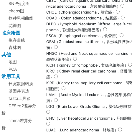
CESC（Cervical squamous cell carcinoma and 
SNP密度图
rvical adenocarcinoma，宫颈鳞癌和腺癌）
circos图
CHOL（Cholangiocarcinoma，胆管癌）
物种累积曲线
COAD（Colon adenocarcinoma，结肠癌）
DLBC（Lymphoid Neoplasm Diffuse Large B-cel
花瓣图
phoma，弥漫性大B细胞淋巴瘤）
临床绘图
ESCA（Esophageal carcinoma，食管癌）
生存曲线
GBM（Glioblastoma multiforme，多形成性胶质
森林图
瘤）
HNSC（Head and Neck squamous cell carcin
其他
颈鳞状细胞癌）
地图
KICH（Kidney Chromophobe，肾嫌色细胞癌）
PCA
KIRC（Kidney renal clear cell carcinoma，肾
常用工具
癌）
KIRP（Kidney renal papillary cell carcinoma
长宽数据转换
细胞癌）
基因共表达
LAML（Acute Myeloid Leukemia，急性髓细胞
fasta工具箱
病）
DESeq2差异分
LGG（Brain Lower Grade Glioma，脑低级别胶
析
LIHC（Liver hepatocellular carcinoma，肝细
limma差异分
析
LUAD（Lung adenocarcinoma，肺腺癌）