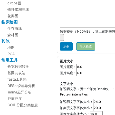
circos图
物种累积曲线
花瓣图
临床绘图
生存曲线
数据较多（1-50MB），请上传制表符
森林图
其他
示例
地图
PCA
常用工具
图片大小
长宽数据转换
图片宽度：
基因共表达
图片高度：
fasta工具箱
文字大小
DESeq2差异分析
轴说明文字（另一个轴为Density）：
limma差异分析
肿瘤纯度
轴说明文字字体大小：
GOID分配分类信息
轴刻度文字字体大小：
图例文字字体大小：