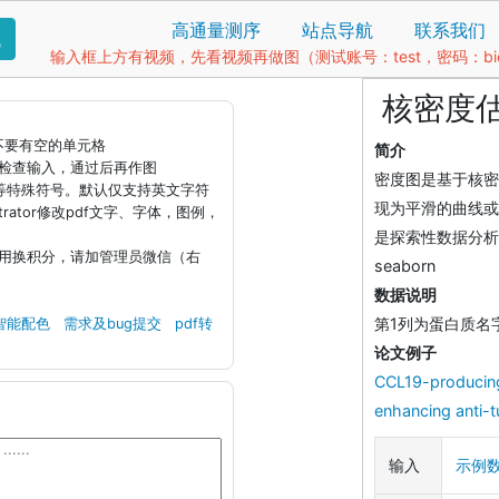
高通量测序
站点导航
联系我们
找
输入框上方有视频，先看视频再做图（测试账号：test，密码：bio1
核密度估计（
据不要有空的单元格
简介
钮检查输入，通过后再作图
密度图是基于核密
)等特殊符号。默认仅支持英文字符
现为平滑的曲线或
llustrator修改pdf文字、字体，图例，
是探索性数据分析
引用换积分，请加管理员微信（右
seaborn
数据说明
第1列为蛋白质名
智能配色
需求及bug提交
pdf转
论文例子
CCL19-producing 
enhancing anti-t
输入
示例