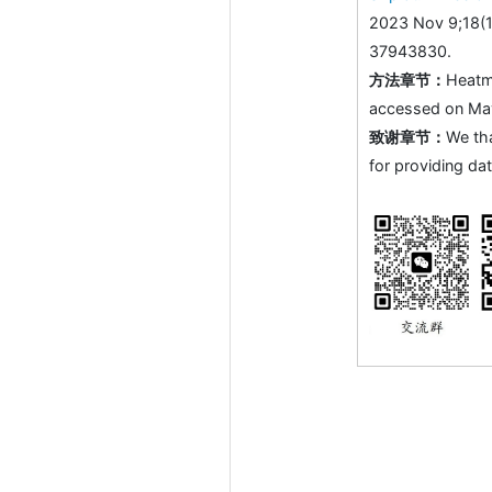
2023 Nov 9;18(1
37943830.
方法章节：
Heatm
accessed on May 
致谢章节：
We th
for providing dat