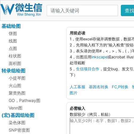
查
基础绘图
饼图
用前必读
1，使用excel存储并调整数据，数
线图
2，先用输入框下方的“输入检查”按
点图
3，表头请勿使用#，<，>，%，(，
柱状图
4，出图后用
inkscape
或acrobat i
面积图
处理截断
5，
生信项目合作
，提交bug、发文
转录组绘图
下）
小提琴图
火山图
人工客服
基因名转换
FC,P转换
聚类热图
图片
GO，Pathway图
Venn图
必需输入
(宏)基因组绘图
数据较少（拷贝，粘贴）
染色体图
SNP密度图