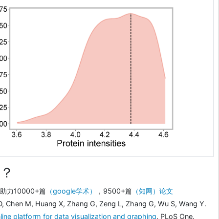
？
力10000+篇
（google学术）
，9500+篇
（知网）论文
D, Chen M, Huang X, Zhang G, Zeng L, Zhang G, Wu S, Wang Y.
line platform for data visualization and graphing
. PLoS One.