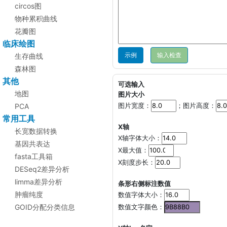
circos图
物种累积曲线
花瓣图
临床绘图
示例
生存曲线
森林图
其他
可选输入
地图
图片大小
PCA
图片宽度：
；图片高度：
常用工具
X轴
长宽数据转换
X轴字体大小：
基因共表达
X最大值：
fasta工具箱
X刻度步长：
DESeq2差异分析
limma差异分析
条形右侧标注数值
肿瘤纯度
数值字体大小：
GOID分配分类信息
数值文字颜色：