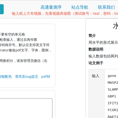
高通量测序
站点导航
联系我们
找
输入框上方有视频，先看视频再做图（测试账号：test，密码：bio1
据不要有空的单元格
简介
钮检查输入，通过后再作图
用水平的形式展示
)等特殊符号。默认仅支持英文字符
数据说明
llustrator修改pdf文字、字体，图例，
输入数据包括两列
引用换积分，请加管理员微信（右
论文例子
输入
gene	value

智能配色
需求及bug提交
pdf转
MASP2	88
SLAMF7	8
GBP1	62

IFIT2	40
FCGR1A	2