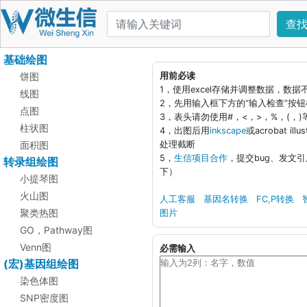
查
基础绘图
饼图
用前必读
1，使用excel存储并调整数据，数
线图
2，先用输入框下方的“输入检查”按
点图
3，表头请勿使用#，<，>，%，(，
柱状图
4，出图后用
inkscape
或acrobat i
面积图
处理截断
5，
生信项目合作
，提交bug、发文
转录组绘图
下）
小提琴图
火山图
人工客服
基因名转换
FC,P转换
聚类热图
图片
GO，Pathway图
Venn图
必需输入
(宏)基因组绘图
染色体图
SNP密度图