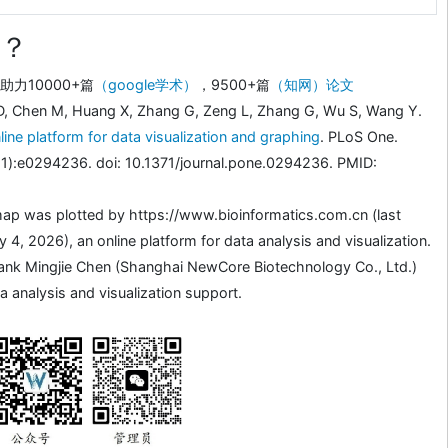
？
力10000+篇
（google学术）
，9500+篇
（知网）论文
D, Chen M, Huang X, Zhang G, Zeng L, Zhang G, Wu S, Wang Y.
line platform for data visualization and graphing
. PLoS One.
1):e0294236. doi: 10.1371/journal.pone.0294236. PMID:
ap was plotted by https://www.bioinformatics.com.cn (last
4, 2026), an online platform for data analysis and visualization.
ank Mingjie Chen (Shanghai NewCore Biotechnology Co., Ltd.)
a analysis and visualization support.