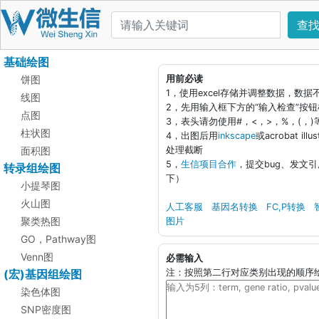
查
基础绘图
饼图
用前必读
1，使用excel存储并调整数据，数
线图
2，先用输入框下方的“输入检查”按
点图
3，表头请勿使用#，<，>，%，(，
柱状图
4，出图后用
inkscape
或acrobat i
面积图
处理截断
5，
生信项目合作
，提交bug、发文
转录组绘图
下）
小提琴图
火山图
人工客服
基因名转换
FC,P转换
聚类热图
图片
GO，Pathway图
Venn图
必需输入
(宏)基因组绘图
注：按照第二行对应类别出现的顺序
染色体图
SNP密度图