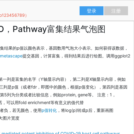
登录
注册
23456789）
O，Pathway富集结果气泡图
集结果的p值以颜色表示，基因数用气泡大小表示。如何获得该数据，
metascape
提交基因，计算富集，得到结果后进行绘图。调用ggplot2
第一列是富集的名字（Y轴显示内容），第二列是X轴显示内容，例如
o等，第三列是p值（或者fdr，即图中的颜色，根据p值变化），第四列是基因
5列为分类或者比较信息，例如protein, gene等。 注意：1，
的话，可以用fold enrichment等有意义的值代替
或者负，若无颜色，使用
p值转化
，将log(p)转成p后，重新画图
大图片宽度
 mediated potent inhibition of COVID-19 host cell pathways