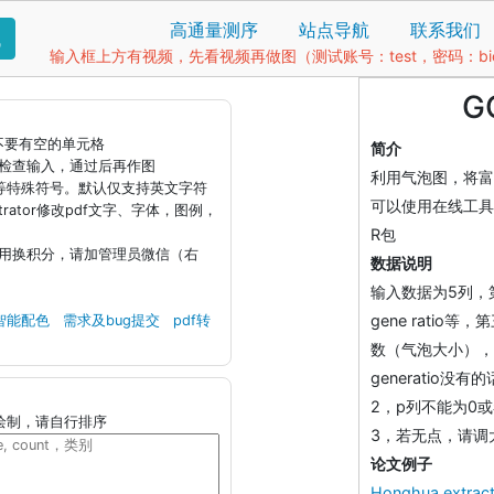
高通量测序
站点导航
联系我们
找
输入框上方有视频，先看视频再做图（测试账号：test，密码：bio1
G
据不要有空的单元格
简介
钮检查输入，通过后再作图
利用气泡图，将富
)等特殊符号。默认仅支持英文字符
可以使用在线工具
llustrator修改pdf文字、字体，图例，
R包
引用换积分，请加管理员微信（右
数据说明
输入数据为5列，
gene rati
智能配色
需求及bug提交
pdf转
数（气泡大小），第
generatio没有
2，p列不能为0
绘制，请自行排序
3，若无点，请调
论文例子
Honghua extract