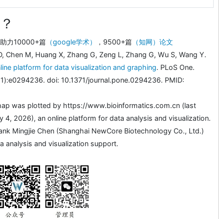
？
力10000+篇
（google学术）
，9500+篇
（知网）论文
D, Chen M, Huang X, Zhang G, Zeng L, Zhang G, Wu S, Wang Y.
line platform for data visualization and graphing
. PLoS One.
1):e0294236. doi: 10.1371/journal.pone.0294236. PMID:
ap was plotted by https://www.bioinformatics.com.cn (last
4, 2026), an online platform for data analysis and visualization.
ank Mingjie Chen (Shanghai NewCore Biotechnology Co., Ltd.)
a analysis and visualization support.