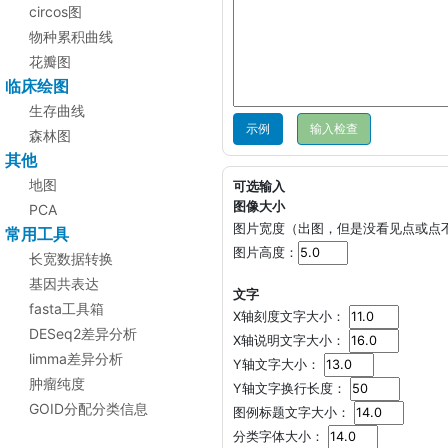
circos图
物种累积曲线
花瓣图
临床绘图
生存曲线
示例
森林图
其他
地图
可选输入
图像大小
PCA
图片宽度（出图，但是没看见点或点
常用工具
图片高度：
长宽数据转换
基因共表达
文字
fasta工具箱
X轴刻度文字大小：
DESeq2差异分析
X轴说明文字大小：
limma差异分析
Y轴文字大小：
肿瘤纯度
Y轴文字换行长度：
GOID分配分类信息
图例标题文字大小：
分类字体大小：