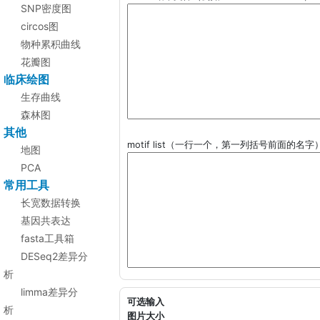
SNP密度图
circos图
物种累积曲线
花瓣图
临床绘图
生存曲线
森林图
其他
motif list（一行一个，第一列括号前面的名字
地图
PCA
常用工具
长宽数据转换
基因共表达
fasta工具箱
DESeq2差异分
析
limma差异分
可选输入
析
图片大小