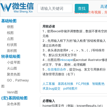
高
查找
输入框上方有视频，先看
基础绘图
饼图
用前必读
1，使用excel存储并调整数据，数据不要有空
线图
元格
点图
2，先用输入框下方的“输入检查”按钮检查输入
柱状图
通过后再作图
面积图
3，表头请勿使用#，<，>，%，(，)等特殊符
号。默认仅支持英文字符
转录组绘图
4，出图后用
inkscape
或acrobat illustrator修
小提琴图
df文字、字体，图例，处理截断
火山图
5，
生信项目合作
，提交bug、发文引用换积分
聚类热图
请加管理员微信（右下）
GO，Pathway
人工客服
基因名转换
FC,P转换
智能配色
图
求及bug提交
pdf转图片
Venn图
(宏)基因组绘图
必需输入
染色体图
homer结果文件（例如：knownResults.txt）