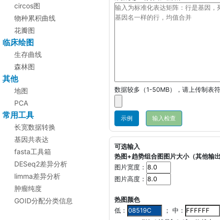
circos图
物种累积曲线
花瓣图
临床绘图
生存曲线
森林图
其他
数据较多（1-50MB），请上传制表符
地图
PCA
常用工具
示例
长宽数据转换
基因共表达
可选输入
fasta工具箱
热图+趋势组合图图片大小（其他输
DESeq2差异分析
图片宽度：
limma差异分析
图片高度：
肿瘤纯度
热图颜色
GOID分配分类信息
低：
； 中：