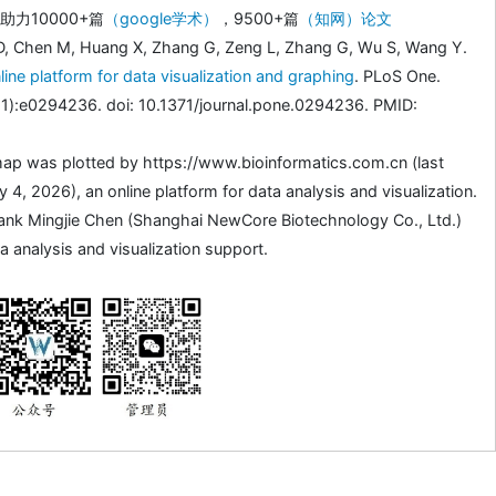
力10000+篇
（google学术）
，9500+篇
（知网）论文
D, Chen M, Huang X, Zhang G, Zeng L, Zhang G, Wu S, Wang Y.
line platform for data visualization and graphing
. PLoS One.
1):e0294236. doi: 10.1371/journal.pone.0294236. PMID:
ap was plotted by https://www.bioinformatics.com.cn (last
4, 2026), an online platform for data analysis and visualization.
ank Mingjie Chen (Shanghai NewCore Biotechnology Co., Ltd.)
a analysis and visualization support.