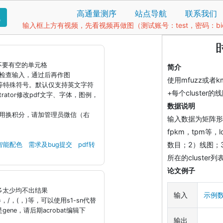
高通量测序
站点导航
联系我们
找
输入框上方有视频，先看视频再做图（测试账号：test，密码：bio1
据不要有空的单元格
简介
钮检查输入，通过后再作图
使用mfuzz或者
)等特殊符号。默认仅支持英文字符
+每个cluster
llustrator修改pdf文字、字体，图例，
数据说明
引用换积分，请加管理员微信（右
输入数据为矩阵形
fpkm，tpm等，
数目；2）线图；
智能配色
需求及bug提交
pdf转
所在的cluster列
论文例子
太多太少均不出结果
输入
示例
/，(，)等，可以使用s1-sn代替
是gene，请后期acrobat编辑下
输出