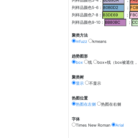
列样品颜色3-4：
；
列样品颜色5-6：
；
列样品颜色7-8：
；
列样品颜色9-10：
；
聚类方法
mfuzz
kmeans
趋势图形
box
线
box+线（box被遮住，
聚类树
显示
不显示
热图位置
热图在左侧
热图在右侧
字体
Times New Roman
Arial