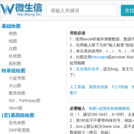
查
基础绘图
饼图
用前必读
1，使用excel存储并调整数据，数
线图
2，先用输入框下方的“输入检查”按
点图
3，表头请勿使用#，<，>，%，(，
柱状图
4，出图后用
inkscape
或acrobat i
面积图
处理截断
5，
生信项目合作
，提交bug、发文
转录组绘图
下）
小提琴图
火山图
人工客服
基因名转换
FC,P转换
聚类热图
图片
GO，Pathway图
Venn图
必需输入
热图+趋势绘制视频教程
(宏)基因组绘图
注：1，建议100-5k行，4-10列，
2，第1列名字不要带特殊符号，例如=，
染色体图
3，box上默认标注Gene size，若不
SNP密度图
数据较少（拷贝、粘贴）