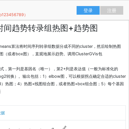
登录
注册
23456789）
时间趋势转录组热图+趋势图
kmeans算法将时间序列转录组数据分成不同的cluster，然后绘制热图
的线图（或者box图），直观地展示趋势。调用ClusterGVis包
式，第一列是基因名（唯一），第2+列是表达值（一般为标准化的
log2转换）。输出包括：1）elbow图，可以根据拐点确定合适的cluster
3）热图；4）热图+线图组合图，或者热图+box组合图；5）每个基因
表
数据