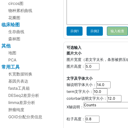
circos图
物种累积曲线
花瓣图
临床绘图
示例1
示例2
生存曲线
森林图
其他
可选输入
地图
图片大小
PCA
图片宽度（若文字太长，条形被挤压
常用工具
图片高度：
长宽数据转换
文字及字体大小
基因共表达
轴说明字体大小：
fasta工具箱
term文字大小：
DESeq2差异分析
colorbar说明文字大小：
limma差异分析
X轴说明：
肿瘤纯度
GOID分配分类信息
柱子高度：