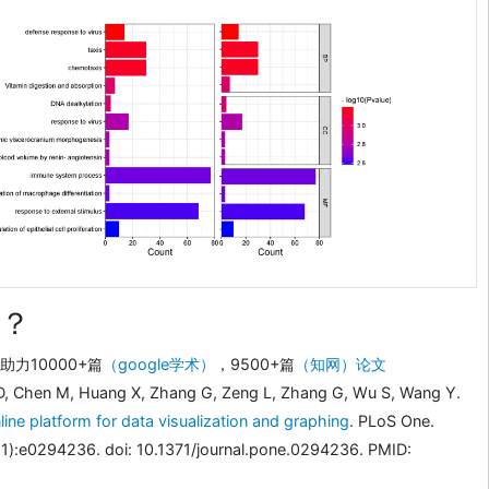
？
力10000+篇
（google学术）
，9500+篇
（知网）论文
D, Chen M, Huang X, Zhang G, Zeng L, Zhang G, Wu S, Wang Y.
line platform for data visualization and graphing
. PLoS One.
1):e0294236. doi: 10.1371/journal.pone.0294236. PMID: