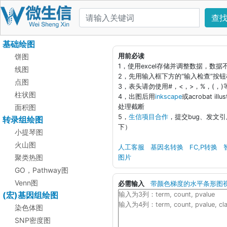
查
基础绘图
饼图
用前必读
1，使用excel存储并调整数据，数
线图
2，先用输入框下方的“输入检查”按
点图
3，表头请勿使用#，<，>，%，(，
柱状图
4，出图后用
inkscape
或acrobat i
面积图
处理截断
5，
生信项目合作
，提交bug、发文
转录组绘图
下）
小提琴图
火山图
人工客服
基因名转换
FC,P转换
聚类热图
图片
GO，Pathway图
Venn图
必需输入
带颜色梯度的水平条形图
(宏)基因组绘图
染色体图
SNP密度图