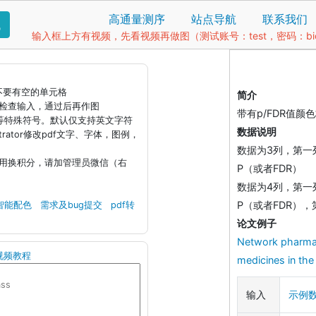
高通量测序
站点导航
联系我们
找
输入框上方有视频，先看视频再做图（测试账号：test，密码：bio1
据不要有空的单元格
简介
钮检查输入，通过后再作图
带有p/FDR值颜
)等特殊符号。默认仅支持英文字符
数据说明
llustrator修改pdf文字、字体，图例，
数据为3列，第一列
引用换积分，请加管理员微信（右
P（或者FDR）
数据为4列，第一列
P（或者FDR），
智能配色
需求及bug提交
pdf转
论文例子
Network pharmaco
视频教程
medicines in the
输入
示例