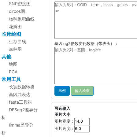
SNP密度图
circos图
物种累积曲线
花瓣图
临床绘图
生存曲线
基因log2倍数变化数据（带表头）：
森林图
其他
地图
PCA
常用工具
长宽数据转换
示例
基因共表达
fasta工具箱
可选输入
DESeq2差异分
图片大小
析
图片宽度：
limma差异分
图片高度：
析