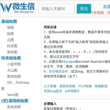
高
查找
输入框上方有视频，先看
基础绘图
饼图
用前必读
1，使用excel存储并调整数据，数据不要有空
线图
元格
点图
2，先用输入框下方的“输入检查”按钮检查输入
柱状图
通过后再作图
面积图
3，表头请勿使用#，<，>，%，(，)等特殊符
号。默认仅支持英文字符
转录组绘图
4，出图后用
inkscape
或acrobat illustrator修
小提琴图
df文字、字体，图例，处理截断
火山图
5，
生信项目合作
，提交bug、发文引用换积分
聚类热图
请加管理员微信（右下）
GO，Pathway
人工客服
基因名转换
FC,P转换
智能配色
图
求及bug提交
pdf转图片
Venn图
(宏)基因组绘图
必需输入
染色体图
富集结果数据（带表头）：