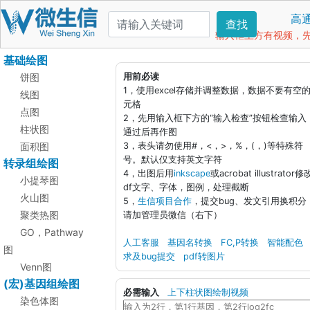
高
查找
输入框上方有视频，先看
基础绘图
饼图
用前必读
1，使用excel存储并调整数据，数据不要有空
线图
元格
点图
2，先用输入框下方的“输入检查”按钮检查输入
柱状图
通过后再作图
面积图
3，表头请勿使用#，<，>，%，(，)等特殊符
号。默认仅支持英文字符
转录组绘图
4，出图后用
inkscape
或acrobat illustrator修
小提琴图
df文字、字体，图例，处理截断
火山图
5，
生信项目合作
，提交bug、发文引用换积分
聚类热图
请加管理员微信（右下）
GO，Pathway
人工客服
基因名转换
FC,P转换
智能配色
图
求及bug提交
pdf转图片
Venn图
(宏)基因组绘图
必需输入
上下柱状图绘制视频
染色体图