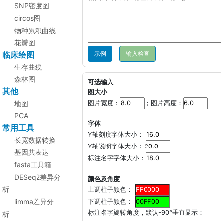
SNP密度图
circos图
物种累积曲线
花瓣图
临床绘图
示例
生存曲线
森林图
可选输入
其他
图大小
地图
图片宽度：
；图片高度：
PCA
字体
常用工具
Y轴刻度字体大小：
长宽数据转换
Y轴说明字体大小：
基因共表达
标注名字字体大小：
fasta工具箱
DESeq2差异分
颜色及角度
析
上调柱子颜色：
limma差异分
下调柱子颜色：
标注名字旋转角度，默认-90°垂直显示：
析