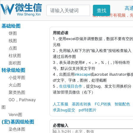
高
查找
输入框上方有视频，先看
基础绘图
饼图
用前必读
1，使用excel存储并调整数据，数据不要有空
线图
元格
点图
2，先用输入框下方的“输入检查”按钮检查输入
柱状图
通过后再作图
面积图
3，表头请勿使用#，<，>，%，(，)等特殊符
号。默认仅支持英文字符
转录组绘图
4，出图后用
inkscape
或acrobat illustrator修
小提琴图
df文字、字体，图例，处理截断
火山图
5，
生信项目合作
，提交bug、发文引用换积分
聚类热图
请加管理员微信（右下）
GO，Pathway
人工客服
基因名转换
FC,P转换
智能配色
图
求及bug提交
pdf转图片
Venn图
(宏)基因组绘图
必需输入
染色体图