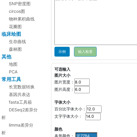
SNP密度图
circos图
物种累积曲线
花瓣图
临床绘图
生存曲线
森林图
示例
其他
地图
可选输入
PCA
图片大小
常用工具
图片宽度：
长宽数据转换
图片高度：
基因共表达
fasta工具箱
字体大小
百分比字体大小：
DESeq2差异分
文字字体大小：
析
limma差异分
颜色
析
条形颜色：