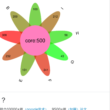
？
力10000+篇
（google学术）
，9500+篇
（知网）论文