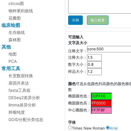
circos图
物种累积曲线
花瓣图
示例
临床绘图
生存曲线
可选输入
森林图
文字及大小
其他
注释文字：
地图
注释大小：
PCA
数字大小：
常用工具
样品大小：
长宽数据转换
基因共表达
颜色
可选从低颜色到高颜色的颜色梯
数
fasta工具箱
椭圆颜色低：
DESeq2差异分析
椭圆颜色高：
limma差异分析
中心圈颜色：
肿瘤纯度
GOID分配分类信息
字体
Times New Roman
Arial