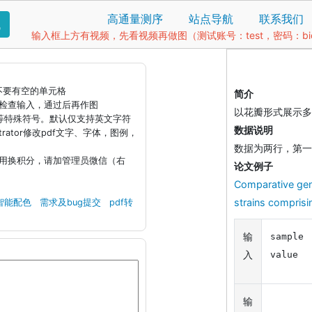
高通量测序
站点导航
联系我们
找
输入框上方有视频，先看视频再做图（测试账号：test，密码：bio1
据不要有空的单元格
简介
钮检查输入，通过后再作图
以花瓣形式展示多
)等特殊符号。默认仅支持英文字符
数据说明
llustrator修改pdf文字、字体，图例，
数据为两行，第一
引用换积分，请加管理员微信（右
论文例子
Comparative gen
strains comprisi
智能配色
需求及bug提交
pdf转
输
sample	A	B	C	D	E	F	G	H	I

入
输