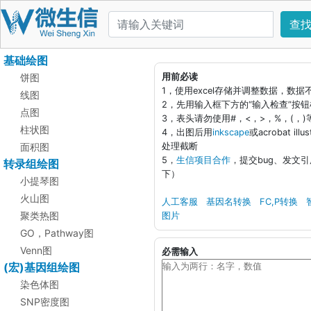
查
基础绘图
饼图
用前必读
1，使用excel存储并调整数据，数
线图
2，先用输入框下方的“输入检查”按
点图
3，表头请勿使用#，<，>，%，(，
柱状图
4，出图后用
inkscape
或acrobat i
面积图
处理截断
5，
生信项目合作
，提交bug、发文
转录组绘图
下）
小提琴图
火山图
人工客服
基因名转换
FC,P转换
聚类热图
图片
GO，Pathway图
Venn图
必需输入
(宏)基因组绘图
染色体图
SNP密度图