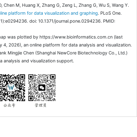
D, Chen M, Huang X, Zhang G, Zeng L, Zhang G, Wu S, Wang Y.
line platform for data visualization and graphing
. PLoS One.
1):e0294236. doi: 10.1371/journal.pone.0294236. PMID:
ap was plotted by https://www.bioinformatics.com.cn (last
4, 2026), an online platform for data analysis and visualization.
ank Mingjie Chen (Shanghai NewCore Biotechnology Co., Ltd.)
a analysis and visualization support.