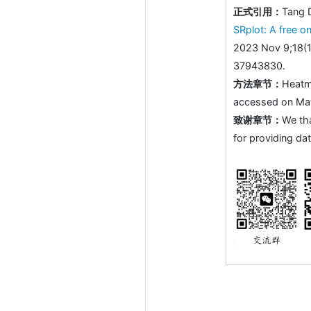
正式引用：
Tang 
SRplot: A free on
2023 Nov 9;18(1
37943830.
方法章节：
Heatm
accessed on May 
致谢章节：
We th
for providing dat