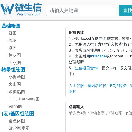
查
基础绘图
饼图
用前必读
1，使用excel存储并调整数据，数
线图
2，先用输入框下方的“输入检查”按
点图
3，表头请勿使用#，<，>，%，(，
柱状图
4，出图后用
inkscape
或acrobat i
面积图
处理截断
5，
生信项目合作
，提交bug、发文
转录组绘图
下）
小提琴图
火山图
人工客服
基因名转换
FC,P转换
聚类热图
图片
GO，Pathway图
Venn图
必需输入
(宏)基因组绘图
染色体图
SNP密度图