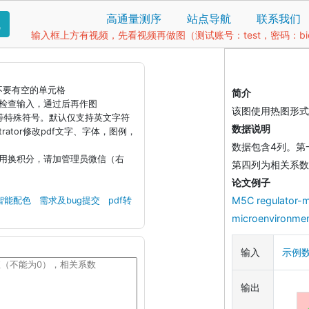
高通量测序
站点导航
联系我们
找
输入框上方有视频，先看视频再做图（测试账号：test，密码：bio1
据不要有空的单元格
简介
钮检查输入，通过后再作图
该图使用热图形式
)等特殊符号。默认仅支持英文字符
数据说明
llustrator修改pdf文字、字体，图例，
数据包含4列。第
引用换积分，请加管理员微信（右
第四列为相关系数。
论文例子
M5C regulator-m
智能配色
需求及bug提交
pdf转
microenvironment
输入
示例
输出