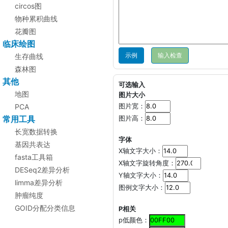
circos图
物种累积曲线
花瓣图
临床绘图
示例
生存曲线
森林图
其他
可选输入
地图
图片大小
PCA
图片宽：
常用工具
图片高：
长宽数据转换
字体
基因共表达
X轴文字大小：
fasta工具箱
X轴文字旋转角度：
DESeq2差异分析
Y轴文字大小：
limma差异分析
图例文字大小：
肿瘤纯度
GOID分配分类信息
P相关
p低颜色：