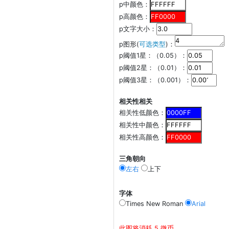
p中颜色：
p高颜色：
p文字大小：
p图形(
可选类型
)：
p阈值1星：（0.05）：
p阈值2星：（0.01）：
p阈值3星：（0.001）：
相关性相关
相关性低颜色：
相关性中颜色：
相关性高颜色：
三角朝向
左右
上下
字体
Times New Roman
Arial
此图将消耗 5 微币