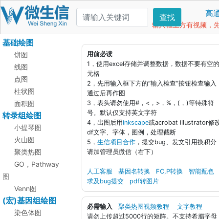
高
查找
输入框上方有视频，先看
基础绘图
饼图
用前必读
1，使用excel存储并调整数据，数据不要有空
线图
元格
点图
2，先用输入框下方的“输入检查”按钮检查输入
柱状图
通过后再作图
面积图
3，表头请勿使用#，<，>，%，(，)等特殊符
号。默认仅支持英文字符
转录组绘图
4，出图后用
inkscape
或acrobat illustrator修
小提琴图
df文字、字体，图例，处理截断
火山图
5，
生信项目合作
，提交bug、发文引用换积分
聚类热图
请加管理员微信（右下）
GO，Pathway
人工客服
基因名转换
FC,P转换
智能配色
图
求及bug提交
pdf转图片
Venn图
(宏)基因组绘图
必需输入
聚类热图视频教程
文字教程
染色体图
请勿上传超过5000行的矩阵。不支持希腊字母