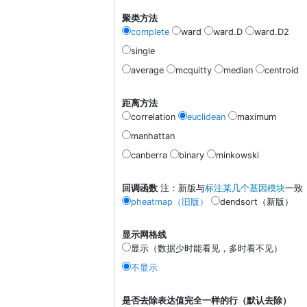
聚类方法
complete
ward
ward.D
ward.D2
single
average
mcquitty
median
centroid
距离方法
correlation
euclidean
maximum
manhattan
canberra
binary
minkowski
回调函数
注：新版与
标注某几个基因模块
一致
pheatmap（旧版）
dendsort（新版）
显示网格线
显示（数据少时能看见，多时看不见）
不显示
是否去除表达值完全一样的行（默认去除）