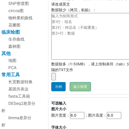
SNP密度图
请改成英文
数据较少（拷贝，粘贴）：
circos图
物种累积曲线
花瓣图
临床绘图
生存曲线
森林图
其他
地图
数据较多（1-50MB），请上传制表符（tab）
PCA
隔的TXT文件
常用工具
长宽数据转换
示例
基因共表达
fasta工具箱
DESeq2差异分
可选输入
图片大小
析
图片宽度：
；图片高度：
limma差异分
析
字体大小