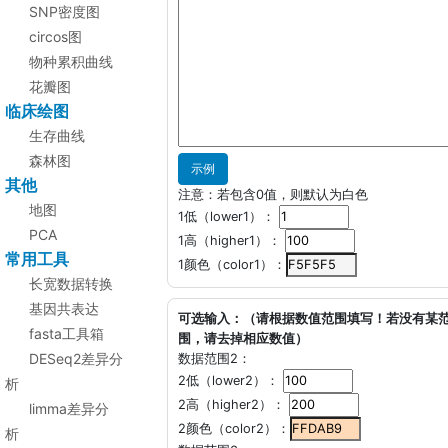
SNP密度图
circos图
物种累积曲线
花瓣图
临床绘图
生存曲线
森林图
示例
其他
注意：若包含0值，则默认为白色
地图
1低（lower1）：
PCA
1高（higher1）：
常用工具
1颜色（color1）：
长宽数据转换
基因共表达
可选输入：（请根据数值范围填写！若没有某
fasta工具箱
围，请去掉相应数值）
DESeq2差异分
数据范围2：
2低（lower2）：
析
2高（higher2）：
limma差异分
2颜色（color2）：
析