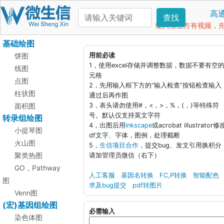
高
查找
输入框上方有视频，先看
基础绘图
饼图
用前必读
1，使用excel存储并调整数据，数据不要有空
线图
元格
点图
2，先用输入框下方的“输入检查”按钮检查输入
柱状图
通过后再作图
面积图
3，表头请勿使用#，<，>，%，(，)等特殊符
号。默认仅支持英文字符
转录组绘图
4，出图后用
inkscape
或acrobat illustrator修
小提琴图
df文字、字体，图例，处理截断
火山图
5，
生信项目合作
，提交bug、发文引用换积分
聚类热图
请加管理员微信（右下）
GO，Pathway
人工客服
基因名转换
FC,P转换
智能配色
图
求及bug提交
pdf转图片
Venn图
(宏)基因组绘图
必需输入
染色体图