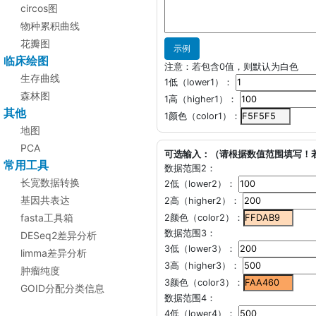
circos图
物种累积曲线
花瓣图
示例
临床绘图
注意：若包含0值，则默认为白色
生存曲线
1低（lower1）：
森林图
1高（higher1）：
其他
1颜色（color1）：
地图
PCA
可选输入：（请根据数值范围填写！
常用工具
数据范围2：
长宽数据转换
2低（lower2）：
基因共表达
2高（higher2）：
fasta工具箱
2颜色（color2）：
数据范围3：
DESeq2差异分析
3低（lower3）：
limma差异分析
3高（higher3）：
肿瘤纯度
3颜色（color3）：
GOID分配分类信息
数据范围4：
4低（lower4）：