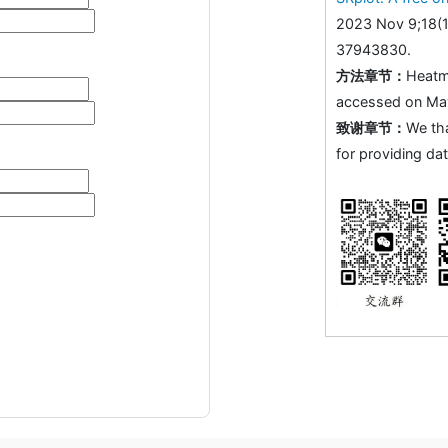
2023 Nov 9;18(1
37943830.
方法章节：
Heatm
accessed on May 
致谢章节：
We th
for providing dat