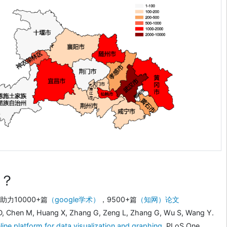
？
力10000+篇
（google学术）
，9500+篇
（知网）论文
D, Chen M, Huang X, Zhang G, Zeng L, Zhang G, Wu S, Wang Y.
line platform for data visualization and graphing
. PLoS One.