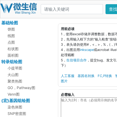
查
基础绘图
饼图
用前必读
1，使用excel存储并调整数据，数
线图
2，先用输入框下方的“输入检查”按
点图
3，表头请勿使用#，<，>，%，(，
柱状图
4，出图后用
inkscape
或acrobat i
面积图
处理截断
5，
生信项目合作
，提交bug、发文
转录组绘图
下）
小提琴图
火山图
人工客服
基因名转换
FC,P转换
聚类热图
图片
GO，Pathway图
Venn图
必需输入
(宏)基因组绘图
染色体图
SNP密度图