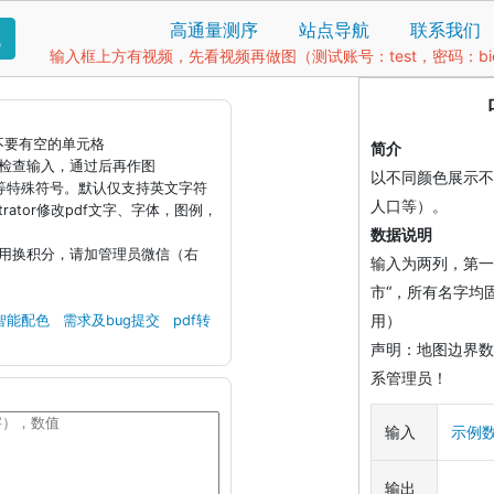
高通量测序
站点导航
联系我们
找
输入框上方有视频，先看视频再做图（测试账号：test，密码：bio1
据不要有空的单元格
简介
钮检查输入，通过后再作图
以不同颜色展示不
)等特殊符号。默认仅支持英文字符
人口等）。
llustrator修改pdf文字、字体，图例，
数据说明
引用换积分，请加管理员微信（右
输入为两列，第一
市“，所有名字均
用）
智能配色
需求及bug提交
pdf转
声明：地图边界数
系管理员！
输入
示例
输出