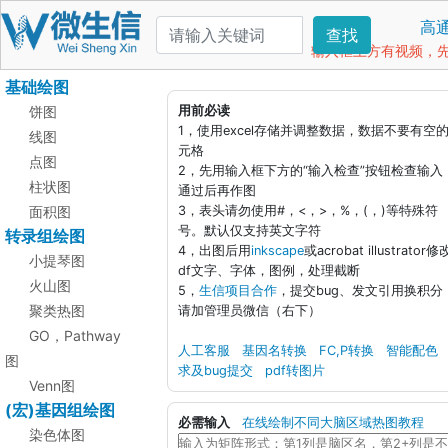
高
查找
输入框上方有视频，先看
基础绘图
饼图
用前必读
1，使用excel存储并调整数据，数据不要有空
线图
元格
点图
2，先用输入框下方的“输入检查”按钮检查输入
柱状图
通过后再作图
面积图
3，表头请勿使用#，<，>，%，(，)等特殊符
号。默认仅支持英文字符
转录组绘图
4，出图后用
inkscape
或acrobat illustrator修
小提琴图
df文字、字体，图例，处理截断
火山图
5，
生信项目合作
，提交bug、发文引用换积分
聚类热图
请加管理员微信（右下）
GO，Pathway
人工客服
基因名转换
FC,P转换
智能配色
图
求及bug提交
pdf转图片
Venn图
(宏)基因组绘图
必需输入
在线绘制不同大脑区域热图教程
染色体图