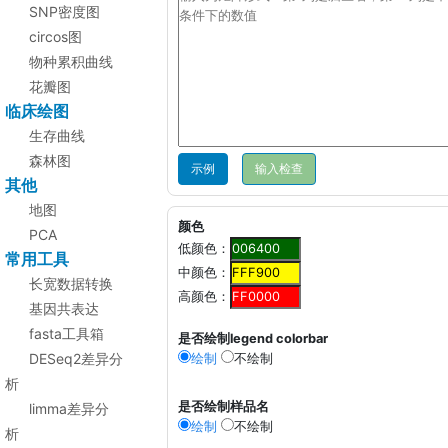
SNP密度图
circos图
物种累积曲线
花瓣图
临床绘图
生存曲线
森林图
示例
其他
地图
颜色
PCA
低颜色：
常用工具
中颜色：
长宽数据转换
高颜色：
基因共表达
fasta工具箱
是否绘制legend colorbar
DESeq2差异分
绘制
不绘制
析
是否绘制样品名
limma差异分
绘制
不绘制
析