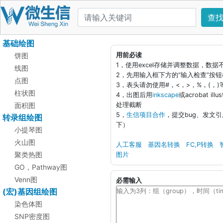
查
基础绘图
饼图
用前必读
1，使用excel存储并调整数据，数
线图
2，先用输入框下方的“输入检查”按
点图
3，表头请勿使用#，<，>，%，(，
柱状图
4，出图后用
inkscape
或acrobat i
面积图
处理截断
5，
生信项目合作
，提交bug、发文
转录组绘图
下）
小提琴图
火山图
人工客服
基因名转换
FC,P转换
聚类热图
图片
GO，Pathway图
Venn图
必需输入
(宏)基因组绘图
染色体图
SNP密度图