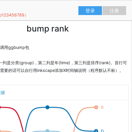
登录
注册
23456789）
bump rank
用ggbump包
是分类(group)，第二列是年(time)，第三列是排序(rank)。首行可
需要的话可以自行用inkscape添加X时间轴说明（程序默认不标）。
数据