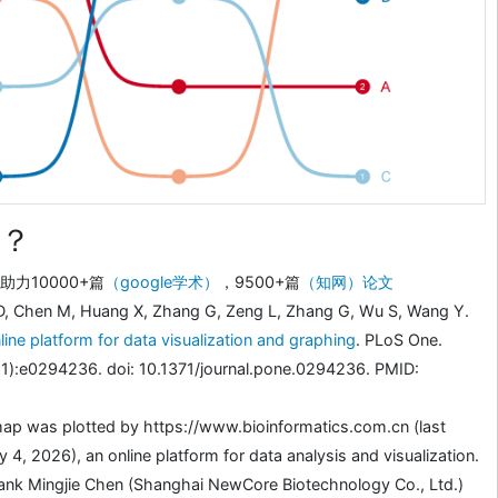
？
力10000+篇
（google学术）
，9500+篇
（知网）论文
D, Chen M, Huang X, Zhang G, Zeng L, Zhang G, Wu S, Wang Y.
line platform for data visualization and graphing
. PLoS One.
1):e0294236. doi: 10.1371/journal.pone.0294236. PMID:
ap was plotted by https://www.bioinformatics.com.cn (last
4, 2026), an online platform for data analysis and visualization.
ank Mingjie Chen (Shanghai NewCore Biotechnology Co., Ltd.)