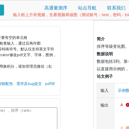
高通量测序
站点导航
联系我们
找
输入框上方有视频，先看视频再做图（测试账号：test，密码：bio1
据不要有空的单元格
简介
钮检查输入，通过后再作图
排序等级变化图。调
)等特殊符号。默认仅支持英文字符
数据说明
llustrator修改pdf文字、字体，图例，
数据包括3列。第一列
引用换积分，请加管理员微信（右
以直接用示例的，
论文例子
智能配色
需求及bug提交
pdf转
输入
示例
输出