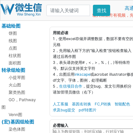
高
查找
输入框上方有视频，先看
基础绘图
饼图
用前必读
1，使用excel存储并调整数据，数据不要有空
线图
元格
点图
2，先用输入框下方的“输入检查”按钮检查输入
柱状图
通过后再作图
面积图
3，表头请勿使用#，<，>，%，(，)等特殊符
号。默认仅支持英文字符
转录组绘图
4，出图后用
inkscape
或acrobat illustrator修
小提琴图
df文字、字体，图例，处理截断
火山图
5，
生信项目合作
，提交bug、发文引用换积分
聚类热图
请加管理员微信（右下）
GO，Pathway
人工客服
基因名转换
FC,P转换
智能配色
图
求及bug提交
pdf转图片
Venn图
(宏)基因组绘图
必需输入
染色体图