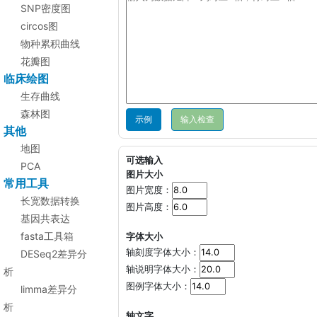
SNP密度图
circos图
物种累积曲线
花瓣图
临床绘图
生存曲线
森林图
示例
其他
地图
可选输入
PCA
图片大小
常用工具
图片宽度：
长宽数据转换
图片高度：
基因共表达
fasta工具箱
字体大小
轴刻度字体大小：
DESeq2差异分
轴说明字体大小：
析
图例字体大小：
limma差异分
析
轴文字