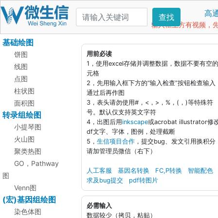
高
查找
输入框上方有视频，先看
基础绘图
饼图
用前必读
1，使用excel存储并调整数据，数据不要有空
线图
元格
点图
2，先用输入框下方的“输入检查”按钮检查输入
柱状图
通过后再作图
面积图
3，表头请勿使用#，<，>，%，(，)等特殊符
号。默认仅支持英文字符
转录组绘图
4，出图后用
inkscape
或acrobat illustrator修
小提琴图
df文字、字体，图例，处理截断
火山图
5，
生信项目合作
，提交bug、发文引用换积分
聚类热图
请加管理员微信（右下）
GO，Pathway
人工客服
基因名转换
FC,P转换
智能配色
图
求及bug提交
pdf转图片
Venn图
(宏)基因组绘图
必需输入
染色体图
数据较少（拷贝，粘贴）