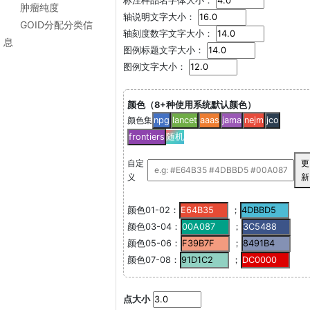
标注样品名字体大小：
肿瘤纯度
轴说明文字大小：
GOID分配分类信
轴刻度数字文字大小：
息
图例标题文字大小：
图例文字大小：
颜色（8+种使用系统默认颜色）
颜色集
npg
lancet
aaas
jama
nejm
jco
frontiers
随机
自定
更
义
新
颜色01-02：
；
颜色03-04：
；
颜色05-06：
；
颜色07-08：
；
点大小