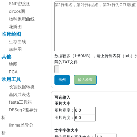
SNP密度图
circos图
物种累积曲线
花瓣图
临床绘图
生存曲线
森林图
其他
数据较多（1-50MB），请上传制表符（tab）
隔的TXT文件
地图
PCA
常用工具
示例
长宽数据转换
基因共表达
可选输入
fasta工具箱
图片大小
DESeq2差异分
图片宽度：
析
图片高度：
limma差异分
文字字体大小
析