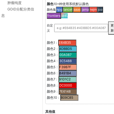
肿瘤纯度
颜色
10+种使用系统默认颜色
GOID分配分类信
颜色集
npg
lancet
aaas
jama
nejm
jco
息
frontiers
随机
自定
更
义
新
颜色1：
颜色2：
颜色3：
颜色4：
颜色5：
颜色6：
颜色7：
颜色8：
颜色9：
颜色10：
其他值