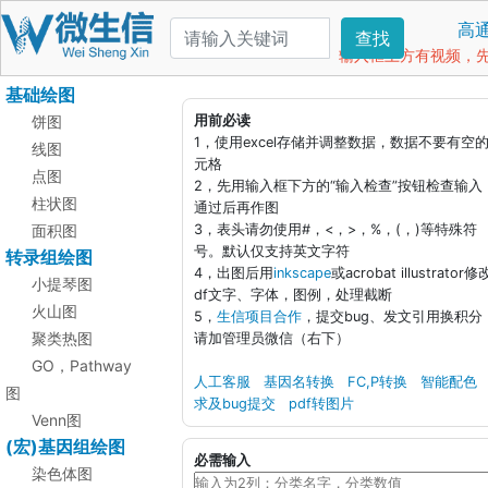
高
查找
输入框上方有视频，先看
基础绘图
饼图
用前必读
1，使用excel存储并调整数据，数据不要有空
线图
元格
点图
2，先用输入框下方的“输入检查”按钮检查输入
柱状图
通过后再作图
面积图
3，表头请勿使用#，<，>，%，(，)等特殊符
号。默认仅支持英文字符
转录组绘图
4，出图后用
inkscape
或acrobat illustrator修
小提琴图
df文字、字体，图例，处理截断
火山图
5，
生信项目合作
，提交bug、发文引用换积分
聚类热图
请加管理员微信（右下）
GO，Pathway
人工客服
基因名转换
FC,P转换
智能配色
图
求及bug提交
pdf转图片
Venn图
(宏)基因组绘图
必需输入
染色体图