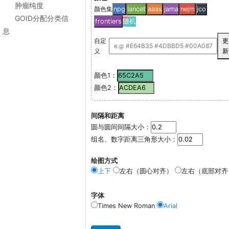
肿瘤纯度
颜色集
npg
lancet
aaas
jama
nejm
jco
GOID分配分类信
frontiers
随机
息
自定
更
义
新
颜色1：
颜色2：
间隔和距离
圆与圆间间隔大小：
组名、数字距离三角形大小：
绘图方式
上下
左右（圆心对齐）
左右（底部对齐
字体
Times New Roman
Arial