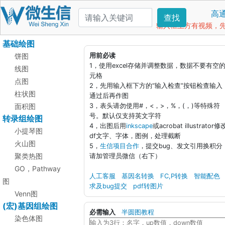
高
查找
输入框上方有视频，先看
基础绘图
饼图
用前必读
1，使用excel存储并调整数据，数据不要有空
线图
元格
点图
2，先用输入框下方的“输入检查”按钮检查输入
柱状图
通过后再作图
面积图
3，表头请勿使用#，<，>，%，(，)等特殊符
号。默认仅支持英文字符
转录组绘图
4，出图后用
inkscape
或acrobat illustrator修
小提琴图
df文字、字体，图例，处理截断
火山图
5，
生信项目合作
，提交bug、发文引用换积分
聚类热图
请加管理员微信（右下）
GO，Pathway
人工客服
基因名转换
FC,P转换
智能配色
图
求及bug提交
pdf转图片
Venn图
(宏)基因组绘图
必需输入
半圆图教程
染色体图