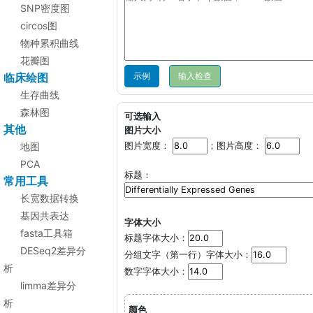
SNP密度图
circos图
物种累积曲线
花瓣图
临床绘图
示例
生存曲线
森林图
可选输入
其他
图片大小
地图
图片宽度：
；图片高度：
PCA
标题：
常用工具
长宽数据转换
基因共表达
字体大小
fasta工具箱
标题字体大小：
DESeq2差异分
分组文字（第一行）字体大小：
析
数字字体大小：
limma差异分
析
颜色