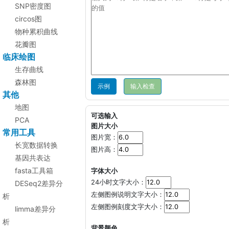
SNP密度图
circos图
物种累积曲线
花瓣图
临床绘图
生存曲线
森林图
示例
其他
地图
可选输入
PCA
图片大小
常用工具
图片宽：
长宽数据转换
图片高：
基因共表达
fasta工具箱
字体大小
24小时文字大小：
DESeq2差异分
左侧图例说明文字大小：
析
左侧图例刻度文字大小：
limma差异分
析
背景颜色