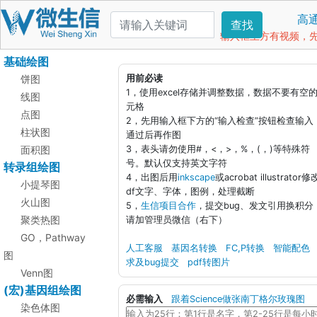
高
查找
输入框上方有视频，先看
基础绘图
饼图
用前必读
1，使用excel存储并调整数据，数据不要有空
线图
元格
点图
2，先用输入框下方的“输入检查”按钮检查输入
柱状图
通过后再作图
面积图
3，表头请勿使用#，<，>，%，(，)等特殊符
号。默认仅支持英文字符
转录组绘图
4，出图后用
inkscape
或acrobat illustrator修
小提琴图
df文字、字体，图例，处理截断
火山图
5，
生信项目合作
，提交bug、发文引用换积分
聚类热图
请加管理员微信（右下）
GO，Pathway
人工客服
基因名转换
FC,P转换
智能配色
图
求及bug提交
pdf转图片
Venn图
(宏)基因组绘图
必需输入
跟着Science做张南丁格尔玫瑰图
染色体图