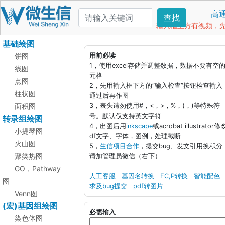
高
查找
输入框上方有视频，先看
基础绘图
饼图
用前必读
1，使用excel存储并调整数据，数据不要有空
线图
元格
点图
2，先用输入框下方的“输入检查”按钮检查输入
柱状图
通过后再作图
面积图
3，表头请勿使用#，<，>，%，(，)等特殊符
号。默认仅支持英文字符
转录组绘图
4，出图后用
inkscape
或acrobat illustrator修
小提琴图
df文字、字体，图例，处理截断
火山图
5，
生信项目合作
，提交bug、发文引用换积分
聚类热图
请加管理员微信（右下）
GO，Pathway
人工客服
基因名转换
FC,P转换
智能配色
图
求及bug提交
pdf转图片
Venn图
(宏)基因组绘图
必需输入
染色体图