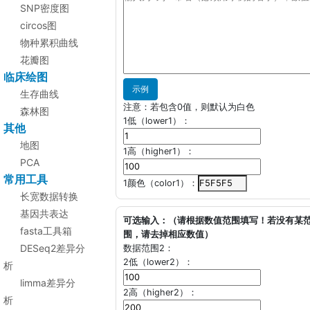
SNP密度图
circos图
物种累积曲线
花瓣图
临床绘图
示例
生存曲线
注意：若包含0值，则默认为白色
森林图
1低（lower1）：
其他
地图
1高（higher1）：
PCA
常用工具
1颜色（color1）：
长宽数据转换
基因共表达
可选输入：（请根据数值范围填写！若没有某
fasta工具箱
围，请去掉相应数值）
DESeq2差异分
数据范围2：
2低（lower2）：
析
limma差异分
2高（higher2）：
析