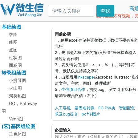
高
查找
输入框上方有视频，先看
基础绘图
饼图
用前必读
1，使用excel存储并调整数据，数据不要有空
线图
元格
点图
2，先用输入框下方的“输入检查”按钮检查输入
柱状图
通过后再作图
面积图
3，表头请勿使用#，<，>，%，(，)等特殊符
号。默认仅支持英文字符
转录组绘图
4，出图后用
inkscape
或acrobat illustrator修
小提琴图
df文字、字体，图例，处理截断
火山图
5，
生信项目合作
，提交bug、发文引用换积分
聚类热图
请加管理员微信（右下）
GO，Pathway
人工客服
基因名转换
FC,P转换
智能配色
图
求及bug提交
pdf转图片
Venn图
(宏)基因组绘图
必需输入
染色体图