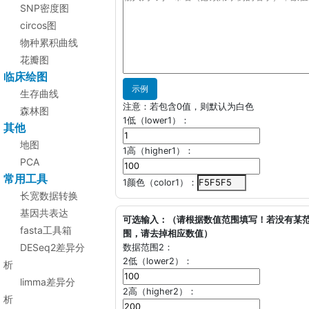
SNP密度图
circos图
物种累积曲线
花瓣图
临床绘图
示例
生存曲线
注意：若包含0值，则默认为白色
森林图
1低（lower1）：
其他
地图
1高（higher1）：
PCA
常用工具
1颜色（color1）：
长宽数据转换
基因共表达
可选输入：（请根据数值范围填写！若没有某
fasta工具箱
围，请去掉相应数值）
DESeq2差异分
数据范围2：
2低（lower2）：
析
limma差异分
2高（higher2）：
析