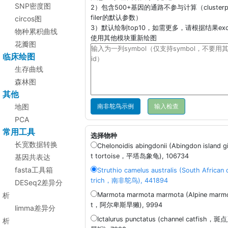
SNP密度图
2）包含500+基因的通路不参与计算（clusterp
filer的默认参数）
circos图
3）默认绘制top10，如需更多，请根据结果exc
物种累积曲线
使用其他模块重新绘图
花瓣图
临床绘图
生存曲线
森林图
其他
地图
南非鸵鸟示例
PCA
常用工具
选择物种
长宽数据转换
Chelonoidis abingdonii (Abingdon island g
t tortoise，平塔岛象龟), 106734
基因共表达
fasta工具箱
Struthio camelus australis (South African 
trich，南非鸵鸟), 441894
DESeq2差异分
析
Marmota marmota marmota (Alpine marm
t，阿尔卑斯旱獭), 9994
limma差异分
Ictalurus punctatus (channel catfish，斑
析