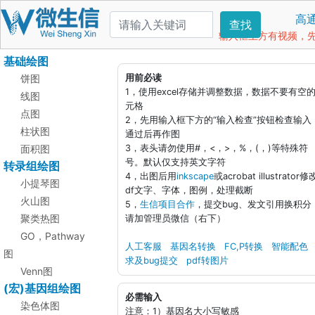
高
查找
输入框上方有视频，先看
基础绘图
饼图
用前必读
1，使用excel存储并调整数据，数据不要有空
线图
元格
点图
2，先用输入框下方的“输入检查”按钮检查输入
柱状图
通过后再作图
面积图
3，表头请勿使用#，<，>，%，(，)等特殊符
号。默认仅支持英文字符
转录组绘图
4，出图后用
inkscape
或acrobat illustrator修
小提琴图
df文字、字体，图例，处理截断
火山图
5，
生信项目合作
，提交bug、发文引用换积分
聚类热图
请加管理员微信（右下）
GO，Pathway
人工客服
基因名转换
FC,P转换
智能配色
图
求及bug提交
pdf转图片
Venn图
(宏)基因组绘图
必需输入
染色体图
注意：1）基因名大小写敏感